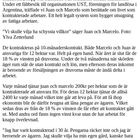
Under ett fältbesök till organisationen UST, föreningen för landlösa i
Argentina, träffade vi Juan och Marcelo som berättade om livet som
kontrakterade arbetare. Ett helt legalt system som bygger utsugning
av fattiga arbetare.
”Vi skulle vilja ha schyssta villkor” säger Juan och Marcelo. Foto:
Ylva Zetterlund
De kontrakteras på 10-månaderskontrakt. Både Marcelo och Juan är
ansvariga för 12 hektar var. Helt på egen hand. När året är slut får de
18 % av vinsten på druvorna. Under de två månaderna när skörden
äger rum står de utan kontrakt och lön, men eftersom deras inkomst
är beroende av försäljningen av druvorna måste de ändå delta i
arbetet.
Varje månad tjänar juan och marcelo 200kr per hektar som de är
kontrakterade att ansvara för. För deras 12 hektar tjänar de alltså
2400 kr varje månad vilket inte går att leva på. För att få ihop
ekonomin blir de därför tvugna att låna pengar av ägaren. Vilket
sedan dras av från de 18 % av vinsten de får efter att kontraktet gått
ut. Med andra ord finns ingen vinst kvar utan de har arbetat för
knapp överlevnad.
”Jag har varit kontrakterad i 30 år. Pengarna räcker inte och jag är
beroende av ägaren. Jag skulle vilja ha min egen gård, kanske bara