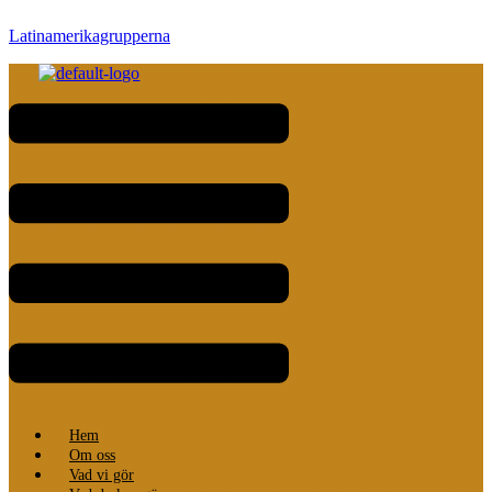
Latinamerikagrupperna
Meny
Hem
Om oss
Vad vi gör