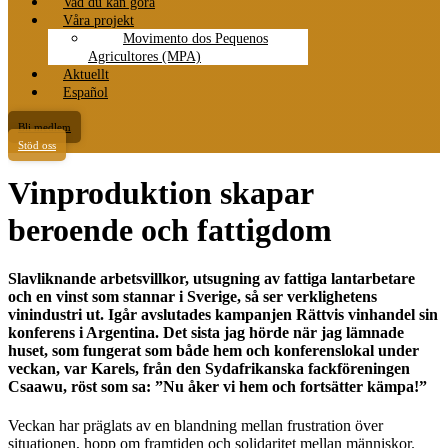
Vad du kan göra
Våra projekt
Movimento dos Pequenos
Agricultores (MPA)
Aktuellt
Español
Bli medlem
Stöd oss
Vinproduktion skapar
beroende och fattigdom
Slavliknande arbetsvillkor, utsugning av fattiga lantarbetare
och en vinst som stannar i Sverige, så ser verklighetens
vinindustri ut. Igår avslutades kampanjen Rättvis vinhandel sin
konferens i Argentina. Det sista jag hörde när jag lämnade
huset, som fungerat som både hem och konferenslokal under
veckan, var Karels, från den Sydafrikanska fackföreningen
Csaawu, röst som sa: ”Nu åker vi hem och fortsätter kämpa!”
Veckan har präglats av en blandning mellan frustration över
situationen, hopp om framtiden och solidaritet mellan människor.