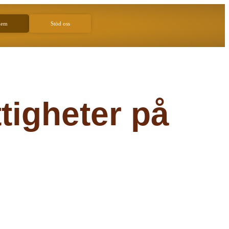
lem
Stöd oss
ttigheter på