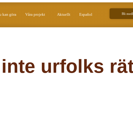
Bli med
u kan göra
Våra projekt
Aktuellt
Español
 inte urfolks rä