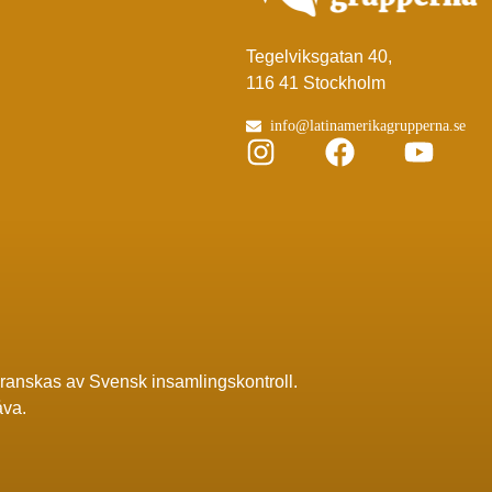
Tegelviksgatan 40,
116 41 Stockholm
info@latinamerikagrupperna.se
granskas av
Svensk insamlingskontroll
.
åva.