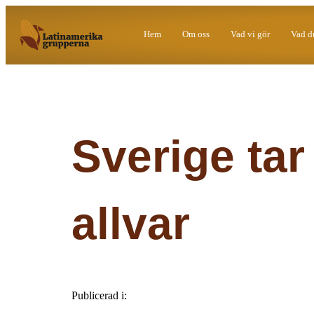
Hem
Om oss
Vad vi gör
Vad d
Sverige tar
allvar
Publicerad i: