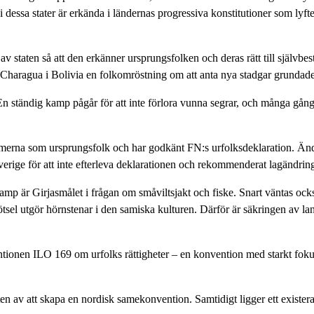
 dessa stater är erkända i ländernas progressiva konstitutioner som lyft
 av staten så att den erkänner ursprungsfolken och deras rätt till självbe
t i Charagua i Bolivia en folkomröstning om att anta nya stadgar grundade
n ständig kamp pågår för att inte förlora vunna segrar, och många gån
merna som ursprungsfolk och har godkänt FN:s urfolksdeklaration. Ändå t
verige för att inte efterleva deklarationen och rekommenderat lagändring
är Girjasmålet i frågan om småviltsjakt och fiske. Snart väntas ocks
l utgör hörnstenar i den samiska kulturen. Därför är säkringen av landr
entionen ILO 169 om urfolks rättigheter – en konvention med starkt fokus 
 av att skapa en nordisk samekonvention. Samtidigt ligger ett existera