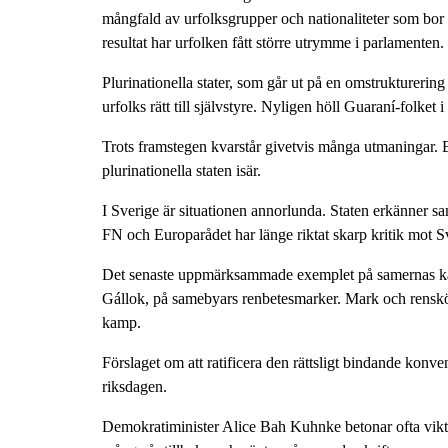
mångfald av urfolksgrupper och nationaliteter som bor i
resultat har urfolken fått större utrymme i parlamenten.
Plurinationella stater, som går ut på en omstrukturering
urfolks rätt till självstyre. Nyligen höll Guaraní-folke
Trots framstegen kvarstår givetvis många utmaningar. E
plurinationella staten isär.
I Sverige är situationen annorlunda. Staten erkänner sa
FN och Europarådet har länge riktat skarp kritik mot S
Det senaste uppmärksammade exemplet på samernas kamp 
Gállok, på samebyars renbetesmarker. Mark och renskötse
kamp.
Förslaget om att ratificera den rättsligt bindande konv
riksdagen.
Demokratiminister Alice Bah Kuhnke betonar ofta vikten