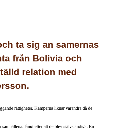
och ta sig an samernas
mta från Bolivia och
tälld relation med
ersson.
ggande rättigheter. Kamperna liknar varandra då de
samhällena, långt efter att de blev självständiga. En