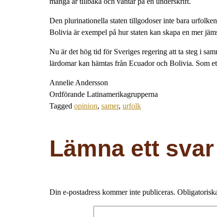
många år tillbaka och väntar på en underskrift.
Den plurinationella staten tillgodoser inte bara urfolk
Bolivia är exempel på hur staten kan skapa en mer jäms
Nu är det hög tid för Sveriges regering att ta steg i s
lärdomar kan hämtas från Ecuador och Bolivia. Som ett 
Annelie Andersson
Ordförande Latinamerikagrupperna
Tagged
opinion
,
samer
,
urfolk
Lämna ett svar
Din e-postadress kommer inte publiceras.
Obligatoriska