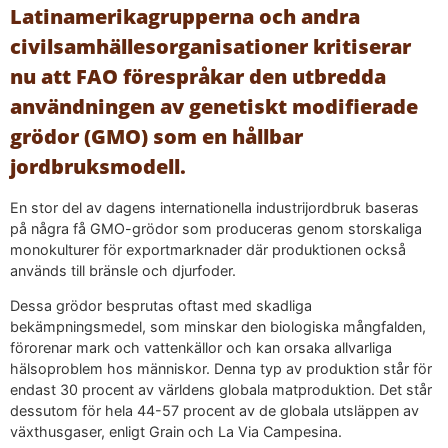
Latinamerikagrupperna och andra
civilsamhällesorganisationer kritiserar
nu att FAO förespråkar den utbredda
användningen av genetiskt modifierade
grödor (GMO) som en hållbar
jordbruksmodell.
En stor del av dagens internationella industrijordbruk baseras
på några få GMO-grödor som produceras genom storskaliga
monokulturer för exportmarknader där produktionen också
används till bränsle och djurfoder.
Dessa grödor besprutas oftast med skadliga
bekämpningsmedel, som minskar den biologiska mångfalden,
förorenar mark och vattenkällor och kan orsaka allvarliga
hälsoproblem hos människor. Denna typ av produktion står för
endast 30 procent av världens globala matproduktion. Det står
dessutom för hela 44-57 procent av de globala utsläppen av
växthusgaser, enligt Grain och La Via Campesina.