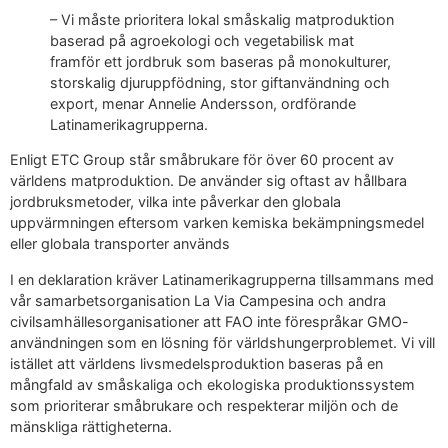
– Vi måste prioritera lokal småskalig matproduktion
baserad på agroekologi och vegetabilisk mat
framför ett jordbruk som baseras på monokulturer,
storskalig djuruppfödning, stor giftanvändning och
export, menar Annelie Andersson, ordförande
Latinamerikagrupperna.
Enligt ETC Group står småbrukare för över 60 procent av
världens matproduktion. De använder sig oftast av hållbara
jordbruksmetoder, vilka inte påverkar den globala
uppvärmningen eftersom varken kemiska bekämpningsmedel
eller globala transporter används
I en deklaration kräver Latinamerikagrupperna tillsammans med
vår samarbetsorganisation La Via Campesina och andra
civilsamhällesorganisationer att FAO inte förespråkar GMO-
användningen som en lösning för världshungerproblemet. Vi vill
istället att världens livsmedelsproduktion baseras på en
mångfald av småskaliga och ekologiska produktionssystem
som prioriterar småbrukare och respekterar miljön och de
mänskliga rättigheterna.