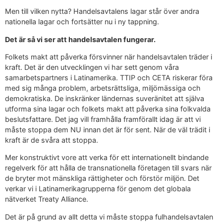
Men till vilken nytta? Handelsavtalens lagar står över andra
nationella lagar och fortsätter nu i ny tappning.
Det är så vi ser att handelsavtalen fungerar.
Folkets makt att påverka försvinner när handelsavtalen träder i
kraft. Det är den utvecklingen vi har sett genom våra
samarbetspartners i Latinamerika. TTIP och CETA riskerar föra
med sig många problem, arbetsrättsliga, miljömässiga och
demokratiska. De inskränker ländernas suveränitet att själva
utforma sina lagar och folkets makt att påverka sina folkvalda
beslutsfattare. Det jag vill framhålla framförallt idag är att vi
måste stoppa dem NU innan det är för sent. När de väl trädit i
kraft är de svåra att stoppa.
Mer konstruktivt vore att verka för ett internationellt bindande
regelverk för att hålla de transnationella företagen till svars när
de bryter mot mänskliga rättigheter och förstör miljön. Det
verkar vi i Latinamerikagrupperna för genom det globala
nätverket Treaty Alliance.
Det är på grund av allt detta vi måste stoppa fulhandelsavtalen