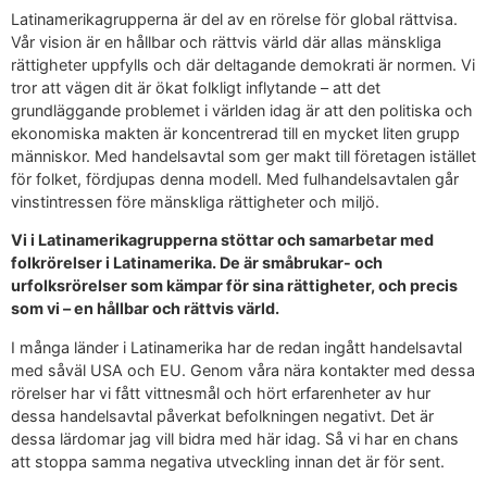
Latinamerikagrupperna är del av en rörelse för global rättvisa.
Vår vision är en hållbar och rättvis värld där allas mänskliga
rättigheter uppfylls och där deltagande demokrati är normen. Vi
tror att vägen dit är ökat folkligt inflytande – att det
grundläggande problemet i världen idag är att den politiska och
ekonomiska makten är koncentrerad till en mycket liten grupp
människor. Med handelsavtal som ger makt till företagen istället
för folket, fördjupas denna modell. Med fulhandelsavtalen går
vinstintressen före mänskliga rättigheter och miljö.
Vi i Latinamerikagrupperna stöttar och samarbetar med
folkrörelser i Latinamerika. De är småbrukar- och
urfolksrörelser som kämpar för sina rättigheter, och precis
som vi – en hållbar och rättvis värld.
I många länder i Latinamerika har de redan ingått handelsavtal
med såväl USA och EU. Genom våra nära kontakter med dessa
rörelser har vi fått vittnesmål och hört erfarenheter av hur
dessa handelsavtal påverkat befolkningen negativt. Det är
dessa lärdomar jag vill bidra med här idag. Så vi har en chans
att stoppa samma negativa utveckling innan det är för sent.