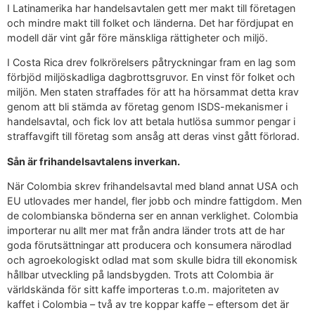
I Latinamerika har handelsavtalen gett mer makt till företagen
och mindre makt till folket och länderna. Det har fördjupat en
modell där vint går före mänskliga rättigheter och miljö.
I Costa Rica drev folkrörelsers påtryckningar fram en lag som
förbjöd miljöskadliga dagbrottsgruvor. En vinst för folket och
miljön. Men staten straffades för att ha hörsammat detta krav
genom att bli stämda av företag genom ISDS-mekanismer i
handelsavtal, och fick lov att betala hutlösa summor pengar i
straffavgift till företag som ansåg att deras vinst gått förlorad.
Sån är frihandelsavtalens inverkan.
När Colombia skrev frihandelsavtal med bland annat USA och
EU utlovades mer handel, fler jobb och mindre fattigdom. Men
de colombianska bönderna ser en annan verklighet. Colombia
importerar nu allt mer mat från andra länder trots att de har
goda förutsättningar att producera och konsumera närodlad
och agroekologiskt odlad mat som skulle bidra till ekonomisk
hållbar utveckling på landsbygden. Trots att Colombia är
världskända för sitt kaffe importeras t.o.m. majoriteten av
kaffet i Colombia – två av tre koppar kaffe – eftersom det är