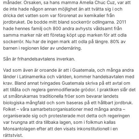
månader. Orsaken, sa hans mamma Amelia Chuc Cuz, var att
de inte hade någon annan möjlighet än att tvätta sig i och
dricka det vatten som var förorenat av kemikalier från
jordbruket. De bodde mitt bland sockerrör odlingarna. 2011
hade hennes familj och 800 andra avhysts våldsamt från
samma marker när ett företag köpt upp marken för att odla
sockerrör. Nu har de ingen mark att odla på längre. 80% av
barnen i regionen lider av undernäring.
Sån är frihandelsavtalens inverkan.
Vad som även är oroande är att i Guatemala, och många andra
länder i Latinamerika och världen, kommer handelsavtalen med
krav. Bland annat tvingades Guatemala skriva på ett avtal om
att tillåta och reglera genmodifierade grödor. I praktiken slår det
ut småbrukarnas traditionella fröer som bevarar landets
biologiska mångfald och som baseras på ett hållbart jordbruk.
Folket – våra samarbetsorganisationer med många andra –
organiserade sig och protesterade mot detta och regeringen
var tvungna att dra tillbaka lagen, som i folkmun kallas
Monsantolagen efter att den visats inkonstitutionell i en
rättstvist.