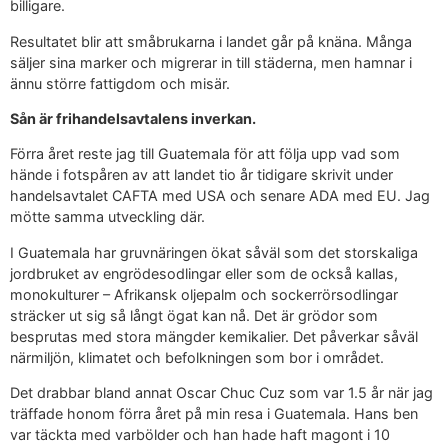
billigare.
Resultatet blir att småbrukarna i landet går på knäna. Många
säljer sina marker och migrerar in till städerna, men hamnar i
ännu större fattigdom och misär.
Sån är frihandelsavtalens inverkan.
Förra året reste jag till Guatemala för att följa upp vad som
hände i fotspåren av att landet tio år tidigare skrivit under
handelsavtalet CAFTA med USA och senare ADA med EU. Jag
mötte samma utveckling där.
I Guatemala har gruvnäringen ökat såväl som det storskaliga
jordbruket av engrödesodlingar eller som de också kallas,
monokulturer – Afrikansk oljepalm och sockerrörsodlingar
sträcker ut sig så långt ögat kan nå. Det är grödor som
besprutas med stora mängder kemikalier. Det påverkar såväl
närmiljön, klimatet och befolkningen som bor i området.
Det drabbar bland annat Oscar Chuc Cuz som var 1.5 år när jag
träffade honom förra året på min resa i Guatemala. Hans ben
var täckta med varbölder och han hade haft magont i 10