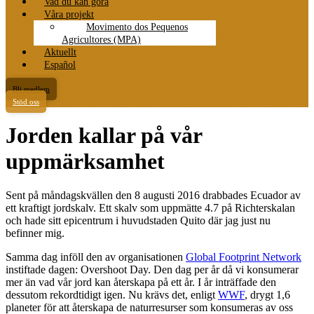
Vad du kan göra
Våra projekt
Movimento dos Pequenos
Agricultores (MPA)
Aktuellt
Español
Bli medlem
Stöd oss
Jorden kallar på vår
uppmärksamhet
Sent på måndagskvällen den 8 augusti 2016 drabbades Ecuador av
ett kraftigt jordskalv. Ett skalv som uppmätte 4.7 på Richterskalan
och hade sitt epicentrum i huvudstaden Quito där jag just nu
befinner mig.
Samma dag inföll den av organisationen
Global Footprint Network
instiftade dagen: Overshoot Day. Den dag per år då vi konsumerar
mer än vad vår jord kan återskapa på ett år. I år inträffade den
dessutom rekordtidigt igen. Nu krävs det, enligt
WWF
, drygt 1,6
planeter för att återskapa de naturresurser som konsumeras av oss