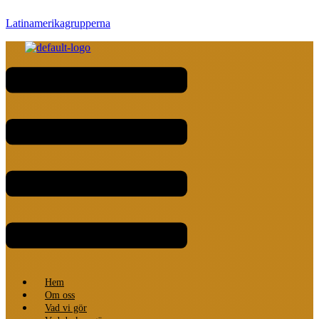
Latinamerikagrupperna
Meny
Hem
Om oss
Vad vi gör