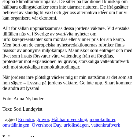
stoppa klimatförändringarna. De sitter på traditionell kunskap om
hållbara odlingstekniker som inte utarmar naturen. De ifrågasätter
behovet av ständig tillväxt och ger oss alternativa idéer om hur vi
kan organisera vår ekonomi.
Allt för sällan uppmärksammas dessa jordens väktare. Vid enstaka
tillfällen nås vi i Sverige av svart/vita nyheter om
urfolksrepresentanter som mördas eller vinner pris för sin kamp.
Men bort om de europeiska nyhetsredaktionernas rubriker finns
massor av anonyma miljökämpar. Människor som enträget och med
livet som insats försvarar våra vattendrag från att förgiftas,
protesterar mot expansionen av gruvor, storskaliga vattenkraftverk
och mot storskaliga monokulturodlingar.
När jordens inre plötsligt väcker mig ur min nattsömn är det som att
hon säger: – Lyssna på jordens väktare. Ge inte upp. Snart kommer
de andra att lyssna!
Foto: Anna Nylander
Text: Sori Lundqvist
Tagged
Ecuador
,
gruvor
,
Hållbar utveckling
,
monokulturer
,
omställningen
,
Overshoot Day
,
urfolksdagen
,
vattenkraftverk