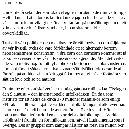
människor.
Under de få sekunder som skalvet ägde rum stannade min värld upp.
Helt utlämnad åt naturens krafter tänkte jag på hur beroende vi är av
vår natur och hur viktigt det är att vi får fart på omställningen mot ett
klimatsmart och hållbart samhälle, innan skadorna blir
oöverskådliga.
Trots att våra politiker och makthavare är väl medvetna om följderna
av vår livsstil, tycks de vara förblindade att se alternativ bortom
neoliberalismens konsumism. Våra barn och barnbarn kommer att få
ta konsekvenserna av vår tids ansvarslösa agerande. Men det verkar
inte vara motiv nog för att lyfta blicken bortom de snabba vinsternas
horisont för att söka alternativa levnadssätt. Istället fokuserar de allt
för ofta på att hitta sätt att kringgå faktumet att vi måste förändra vårt
sätt att leva och se på naturen.
En timme efter jordskalvet har måndag gått över till tisdag. Tisdagen
den 9 augusti – den internationella urfolksdagen. En dag som
instiftats för att hedra de cirka 370 miljoner människor som enligt
FN räknas tillhöra något av världens urfolk. Många urfolk lever nära
naturen och är helt beroende av den för sin överlevnad. Här i
Latinamerika utgör urfolken en stor del av befolkningen. Världens
urfolk står i frontlinjen för miljökampen, såväl i Latinamerika som i
Sverige. Det är grupper som kämpar hårt för att försvara miljön och