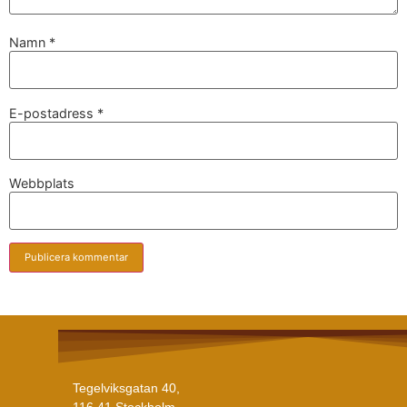
Namn
*
E-postadress
*
Webbplats
Tegelviksgatan 40,
116 41 Stockholm