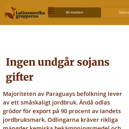
Bli medlem
Stöd 
Ingen undgår sojans
gifter
Majoriteten av Paraguays befolkning lever
av ett småskaligt jordbruk. Ändå odlas
grödor för export på 90 procent av landets
jordbruksmark. Odlingarna kräver rikliga
mängder kemiska bekämpningsmedel och