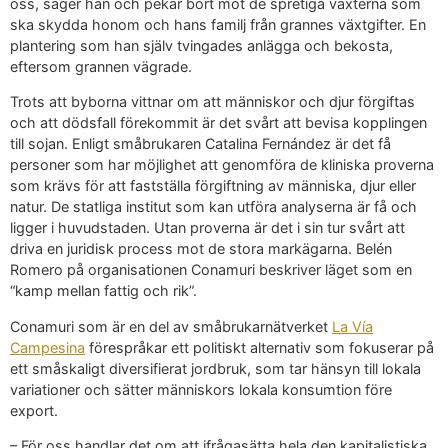
oss, säger han och pekar bort mot de spretiga växterna som
ska skydda honom och hans familj från grannes växtgifter. En
plantering som han själv tvingades anlägga och bekosta,
eftersom grannen vägrade.
Trots att byborna vittnar om att människor och djur förgiftas
och att dödsfall förekommit är det svårt att bevisa kopplingen
till sojan. Enligt småbrukaren Catalina Fernández är det få
personer som har möjlighet att genomföra de kliniska proverna
som krävs för att fastställa förgiftning av människa, djur eller
natur. De statliga institut som kan utföra analyserna är få och
ligger i huvudstaden. Utan proverna är det i sin tur svårt att
driva en juridisk process mot de stora markägarna. Belén
Romero på organisationen Conamuri beskriver läget som en
“kamp mellan fattig och rik”.
Conamuri som är en del av småbrukarnätverket
La Vía
Campesina
förespråkar ett politiskt alternativ som fokuserar på
ett småskaligt diversifierat jordbruk, som tar hänsyn till lokala
variationer och sätter människors lokala konsumtion före
export.
– För oss handlar det om att ifrågasätta hela den kapitalistiska