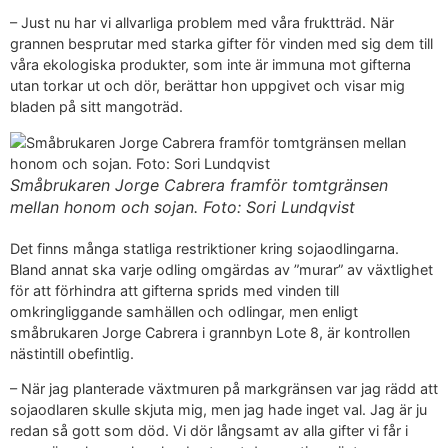
– Just nu har vi allvarliga problem med våra fruktträd. När
grannen besprutar med starka gifter för vinden med sig dem till
våra ekologiska produkter, som inte är immuna mot gifterna
utan torkar ut och dör, berättar hon uppgivet och visar mig
bladen på sitt mangoträd.
Småbrukaren Jorge Cabrera framför tomtgränsen
mellan honom och sojan. Foto: Sori Lundqvist
Det finns många statliga restriktioner kring sojaodlingarna.
Bland annat ska varje odling omgärdas av ”murar” av växtlighet
för att förhindra att gifterna sprids med vinden till
omkringliggande samhällen och odlingar, men enligt
småbrukaren Jorge Cabrera i grannbyn Lote 8, är kontrollen
nästintill obefintlig.
– När jag planterade växtmuren på markgränsen var jag rädd att
sojaodlaren skulle skjuta mig, men jag hade inget val. Jag är ju
redan så gott som död. Vi dör långsamt av alla gifter vi får i