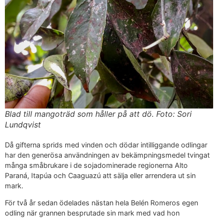
Blad till mangoträd som håller på att dö. Foto: Sori
Lundqvist
Då gifterna sprids med vinden och dödar intilliggande odlingar
har den generösa användningen av bekämpningsmedel tvingat
många småbrukare i de sojadominerade regionerna Alto
Paraná, Itapúa och Caaguazú att sälja eller arrendera ut sin
mark.
För två år sedan ödelades nästan hela Belén Romeros egen
odling när grannen besprutade sin mark med vad hon