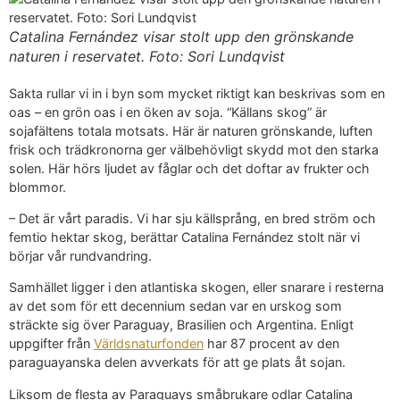
Catalina Fernández visar stolt upp den grönskande
naturen i reservatet. Foto: Sori Lundqvist
Sakta rullar vi in i byn som mycket riktigt kan beskrivas som en
oas – en grön oas i en öken av soja. “Källans skog” är
sojafältens totala motsats. Här är naturen grönskande, luften
frisk och trädkronorna ger välbehövligt skydd mot den starka
solen. Här hörs ljudet av fåglar och det doftar av frukter och
blommor.
– Det är vårt paradis. Vi har sju källsprång, en bred ström och
femtio hektar skog, berättar Catalina Fernández stolt när vi
börjar vår rundvandring.
Samhället ligger i den atlantiska skogen, eller snarare i resterna
av det som för ett decennium sedan var en urskog som
sträckte sig över Paraguay, Brasilien och Argentina. Enligt
uppgifter från
Världsnaturfonden
har 87 procent av den
paraguayanska delen avverkats för att ge plats åt sojan.
Liksom de flesta av Paraguays småbrukare odlar Catalina