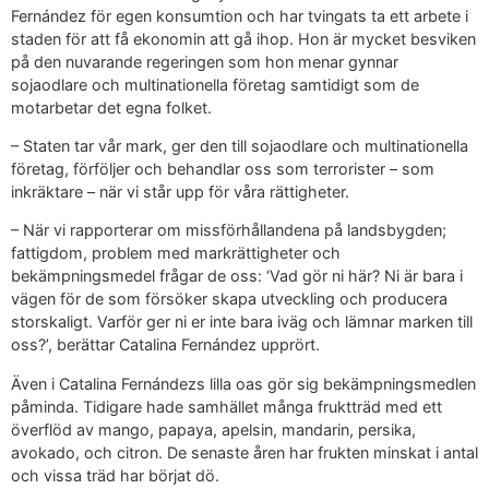
Fernández för egen konsumtion och har tvingats ta ett arbete i
staden för att få ekonomin att gå ihop. Hon är mycket besviken
på den nuvarande regeringen som hon menar gynnar
sojaodlare och multinationella företag samtidigt som de
motarbetar det egna folket.
– Staten tar vår mark, ger den till sojaodlare och multinationella
företag, förföljer och behandlar oss som terrorister – som
inkräktare – när vi står upp för våra rättigheter.
– När vi rapporterar om missförhållandena på landsbygden;
fattigdom, problem med markrättigheter och
bekämpningsmedel frågar de oss: ‘Vad gör ni här? Ni är bara i
vägen för de som försöker skapa utveckling och producera
storskaligt. Varför ger ni er inte bara iväg och lämnar marken till
oss?’, berättar Catalina Fernández upprört.
Även i Catalina Fernándezs lilla oas gör sig bekämpningsmedlen
påminda. Tidigare hade samhället många fruktträd med ett
överflöd av mango, papaya, apelsin, mandarin, persika,
avokado, och citron. De senaste åren har frukten minskat i antal
och vissa träd har börjat dö.