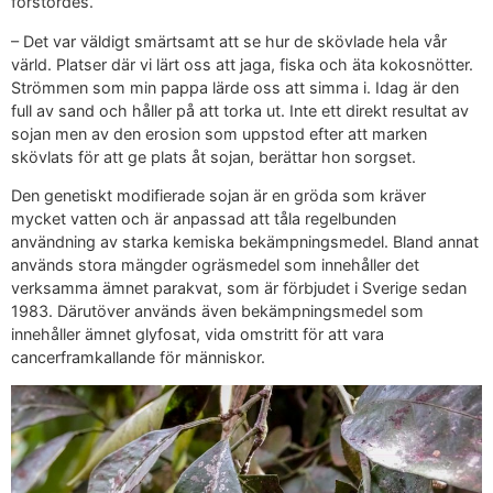
förstördes.
– Det var väldigt smärtsamt att se hur de skövlade hela vår
värld. Platser där vi lärt oss att jaga, fiska och äta kokosnötter.
Strömmen som min pappa lärde oss att simma i. Idag är den
full av sand och håller på att torka ut. Inte ett direkt resultat av
sojan men av den erosion som uppstod efter att marken
skövlats för att ge plats åt sojan, berättar hon sorgset.
Den genetiskt modifierade sojan är en gröda som kräver
mycket vatten och är anpassad att tåla regelbunden
användning av starka kemiska bekämpningsmedel. Bland annat
används stora mängder ogräsmedel som innehåller det
verksamma ämnet parakvat, som är förbjudet i Sverige sedan
1983. Därutöver används även bekämpningsmedel som
innehåller ämnet glyfosat, vida omstritt för att vara
cancerframkallande för människor.