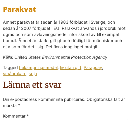
Parakvat
Ämnet parakvat är sedan år 1983 förbjudet i Sverige, och
sedan år 2007 förbjudet i EU. Parakvat används i jordbruk mot
ogräs och som avlövningsmedel inför skörd av till exempel
bomull. Ämnet är starkt giftigt och dödligt för människor och
djur som får det i sig. Det finns idag inget motgift.
Källa: United States Environmental Protection Agency
Tagged
bekämpningsmedel
,
liv utan gift
,
Paraguay
,
småbrukare
,
soja
Lämna ett svar
Din e-postadress kommer inte publiceras.
Obligatoriska fält är
märkta
*
Kommentar
*