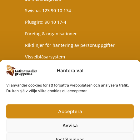
Swisha: 123 90 10 174
Plusgiro: 90 10 17-4
Företag & organisationer
Riktlinjer för hantering av personuppgifter
Visselblåsarsystem
Hantera val
Latinamerikagrupperna
har ett 90-konto som
Vi använder cookies för att förbättra webbplatsen och analysera trafik.
granskas av
Svensk
Du kan själv välja vilka cookies du accepterar.
insamlingskontroll
.
Därför kan du känna dig
trygg när du ger en gåva.
Acceptera
Avvisa
Copyright © 2026
Designad av
Latinamerikagrupperna
Alejandro
Inställningar