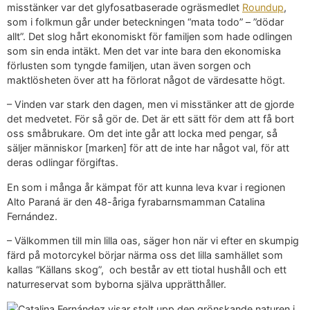
misstänker var det glyfosatbaserade ogräsmedlet
Roundup
,
som i folkmun går under beteckningen “mata todo” – ”dödar
allt”. Det slog hårt ekonomiskt för familjen som hade odlingen
som sin enda intäkt. Men det var inte bara den ekonomiska
förlusten som tyngde familjen, utan även sorgen och
maktlösheten över att ha förlorat något de värdesatte högt.
– Vinden var stark den dagen, men vi misstänker att de gjorde
det medvetet. För så gör de. Det är ett sätt för dem att få bort
oss småbrukare. Om det inte går att locka med pengar, så
säljer människor [marken] för att de inte har något val, för att
deras odlingar förgiftas.
En som i många år kämpat för att kunna leva kvar i regionen
Alto Paraná är den 48-åriga fyrabarnsmamman Catalina
Fernández.
– Välkommen till min lilla oas, säger hon när vi efter en skumpig
färd på motorcykel börjar närma oss det lilla samhället som
kallas “Källans skog”, och består av ett tiotal hushåll och ett
naturreservat som byborna själva upprätthåller.