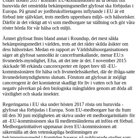
Under hösten 2017 kommer EU-kommissionen att ta beslut om
huruvida det omstridda bekämpningsmedlet glyfosat ska förbjudas i
Europa. På grund av jordbruksföretagens inflytande i EU är ett
förbud inte självklart, trots medlets uppenbara miljö- och hälsorisker.
Därför är det viktigt att vi som medborgare tar ställning och gör våra
röster hörda för vår hälsa och miljö.
Ämnet glyfosat finns bland annat i Roundup, det mest sålda
bekämpningsmedlet i världen, trots att det råder skilda åsikter om
dess hälsorisker. Medan en rapport av Världshälsoorganisationen
säger att glyfosat sannolikt är cancerframkallande, menar EU:s
livsmedels-myndighet, Efsa, att det inte är det. I november 2015
skickade 98 erkända cancerexperter ett öppet brev till -EU-
kommissionären för hälsa och livsmedelssäkerhet, där de ifråga-satte
livsmedelsmyndighetens slutsats. Förutom att glyfosat är möjligt
cancerogent är det konstaterat skadligt för liv i vatten och har en
negativ påverkan på den biologiska mångfalden genom att döda all
växtlighet och skada insekter.
Regeringarna i EU ska under hösten 2017 rösta om huruvida -
glyfosat ska förbjudas i Europa. Som EU-medborgare har du fram
till den 30 juni möjligheten att skriva under ett medborgarinitiativ för
att -EU-kommissionen ska få medlemsländerna att införa ett förbud.
Medborgarinitiativet uppmanar även EU-kommissionen att
säkerställa att den vetenskapliga bedömningen av
bekämpningsmedel i framtiden baseras på publicerade studier som