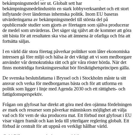
bekämpningsmedel ser ut. Globalt sett har
bekämpningsmedelindustrin en stark lobbyverksamhet och ett stort
inflytande över ländernas inhemska politik. Inom EU baseras
utvärderingarna av bekämpningsmedel till största del på
opublicerade studier som gjorts av företagen som själva producerar
de medel som utvärderas. Det säger sig självt att de kommer att göra
sitt bästa för att resultaten ska visa att ämnena är ofarliga och fria att
fortsätta säljas.
I en värld där stora företag påverkar politiker som låter ekonomiska
intressen gå före miljö och hälsa är det viktigt att vi som medborgare
använder vår demokratiska rätt och gör våra röster hörda. När det
finns motstridiga forskningsresultat bör försiktighetsprincipen gälla.
De svenska beslutsfattarna i Bryssel och i Stockholm måste ta sitt
ansvar och verka för medborgarnas bästa och för att utforma en
politik som ligger i linje med Agenda 2030 och ett rättighets- och
fattigdomsperspektiv.
Frågan om glyfosat har direkt att göra med den ojämna fördelningen
av mark och resurser som påverkar människors möjlighet att välja
vad och för vem de ska producera mat. Ett förbud mot glyfosat i EU
visar vägen framåt och kan leda till ytterligare reglering globalt. Ett
förbud är centralt för att uppnå en verkligt hållbar värld.