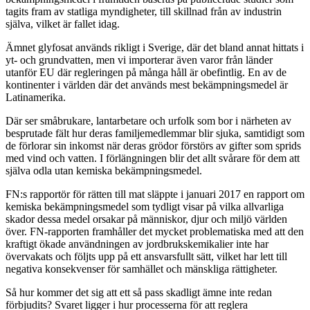
tagits fram av statliga myndigheter, till skillnad från av industrin
själva, vilket är fallet idag.
Ämnet glyfosat används rikligt i Sverige, där det bland annat hittats i
yt- och grundvatten, men vi importerar även varor från länder
utanför EU där regleringen på många håll är obefintlig. En av de
kontinenter i världen där det används mest bekämpningsmedel är
Latinamerika.
Där ser småbrukare, lantarbetare och urfolk som bor i närheten av
besprutade fält hur deras familjemedlemmar blir sjuka, samtidigt som
de förlorar sin inkomst när deras grödor förstörs av gifter som sprids
med vind och vatten. I förlängningen blir det allt svårare för dem att
själva odla utan kemiska bekämpningsmedel.
FN:s rapportör för rätten till mat släppte i januari 2017 en rapport om
kemiska bekämpningsmedel som tydligt visar på vilka allvarliga
skador dessa medel orsakar på människor, djur och miljö världen
över. FN-rapporten framhåller det mycket problematiska med att den
kraftigt ökade användningen av jordbrukskemikalier inte har
övervakats och följts upp på ett ansvarsfullt sätt, vilket har lett till
negativa konsekvenser för samhället och mänskliga rättigheter.
Så hur kommer det sig att ett så pass skadligt ämne inte redan
förbjudits? Svaret ligger i hur processerna för att reglera