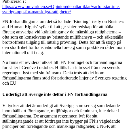
Publicerad i :
https://www.omvarlden.se/Opinion/debattartiklar/varfor-star-inte-
sverige-upp-for-manskliga-rattigheter/
FN-förhandlingarna om det så kallade ’Binding Treaty on Business
and Human Rights’ syftar till att ge stater redskap för att hålla
företag ansvariga vid kränkningar av de mänskliga rättigheterna –
ofta som en konsekvens av bristande miljöhänsyn – och säkerställa
brottsoffrens tillgång till rättslig prövning. Detta för att få stopp på
den straffrihet för transnationella företag som i praktiken råder inom
internationell rätt i dag.
Nu finns ett reviderat utkast till FN-fördraget och förhandlingarna
fortsätter i Genève i oktober. Hittills har intresset från den svenska
regeringen lyst med sin frånvaro. Detta trots att det inom
förhandlingarna finns stöd för prioriterade linjer av Sveriges regering
och EU.
Underligt att Sverige inte deltar i FN-förhandlingarna
Vi tycker att det är underligt att Sverige, som ser sig som ledande
inom hållbart företagande, miljöfrågor och feminism, inte deltar i
förhandlingarna. De argument regeringen lyft för sitt
ställningstagande är att fördraget inte bygger på FN:s vägledande
principer om företagande och mänskliga rättigheter, UNGP, att