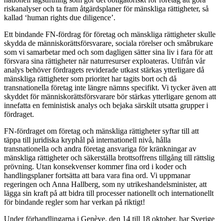
riskanalyser och ta fram åtgärdsplaner för mänskliga rättigheter, så
kallad ‘human rights due diligence’.
Ett bindande FN-fördrag för företag och mänskliga rättigheter skulle
skydda de människorättsförsvarare, sociala rörelser och småbrukare
som vi samarbetar med och som dagligen sätter sina liv i fara för att
försvara sina rättigheter när naturresurser exploateras. Utifrån vår
analys behöver fördragets reviderade utkast stärkas ytterligare då
mänskliga rättigheter som prioritet har tagits bort och då
transnationella företag inte längre nämns specifikt. Vi tycker även att
skyddet för människorättsförsvarare bör stärkas ytterligare genom att
innefatta en feministisk analys och bejaka särskilt utsatta grupper i
fördraget.
FN-fördraget om företag och mänskliga rättigheter syftar till att
täppa till juridiska kryphål på internationell nivå, hålla
transnationella och andra företag ansvariga för kränkningar av
mänskliga rättigheter och säkerställa brottsoffrens tillgång till rättslig
prövning. Utan konsekvenser kommer fina ord i koder och
handlingsplaner fortsätta att bara vara fina ord. Vi uppmanar
regeringen och Anna Hallberg, som ny utrikeshandelsminister, att
lägga sin kraft på att bidra till processer nationellt och internationellt
för bindande regler som har verkan på riktigt!
Under förhandlingarna i Genève, den 14 till 18 oktober, har Sverige