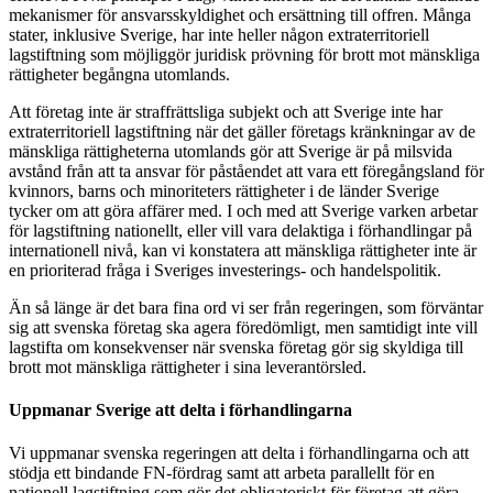
mekanismer för ansvarsskyldighet och ersättning till offren. Många
stater, inklusive Sverige, har inte heller någon extraterritoriell
lagstiftning som möjliggör juridisk prövning för brott mot mänskliga
rättigheter begångna utomlands.
Att företag inte är straffrättsliga subjekt och att Sverige inte har
extraterritoriell lagstiftning när det gäller företags kränkningar av de
mänskliga rättigheterna utomlands gör att Sverige är på milsvida
avstånd från att ta ansvar för påståendet att vara ett föregångsland för
kvinnors, barns och minoriteters rättigheter i de länder Sverige
tycker om att göra affärer med. I och med att Sverige varken arbetar
för lagstiftning nationellt, eller vill vara delaktiga i förhandlingar på
internationell nivå, kan vi konstatera att mänskliga rättigheter inte är
en prioriterad fråga i Sveriges investerings- och handelspolitik.
Än så länge är det bara fina ord vi ser från regeringen, som förväntar
sig att svenska företag ska agera föredömligt, men samtidigt inte vill
lagstifta om konsekvenser när svenska företag gör sig skyldiga till
brott mot mänskliga rättigheter i sina leverantörsled.
Uppmanar Sverige att delta i förhandlingarna
Vi uppmanar svenska regeringen att delta i förhandlingarna och att
stödja ett bindande FN-fördrag samt att arbeta parallellt för en
nationell lagstiftning som gör det obligatoriskt för företag att göra