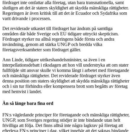
fördraget inte omfattar alla företag, utan bara transnationella, samt
slutligen att det är staters skyldighet att skydda mänskliga rättigheter.
Regeringen är även kritisk till att det är Ecuador och Sydafrika som
varit drivande i processen.
Det reviderade utkastet till fördraget har ändrats på samtliga
områden där både Sverige och EU tidigare uttryckt skepticism.
Fördraget styrker nu alltså regeringens både första och andra
invändning, genom att stärka UNGP och bredda vilka
företagsverksamheter som fördraget gäller.
Ann Linde, tidigare utrikeshandelsminister, sa även i en
interpellationsdebatt i riksdagen att hon vill understryka att om stater
fullföljde sitt ansvar skulle vi komma långt i arbetet med företagande
och mänskliga rättigheter. Det reviderade fördraget styrker även
denna position om staters skyldighet att skydda mänskliga rättigheter
och i sin tur förhindra eller kompensera brott som begåtts av företag
med hemvist i landet.
Än så länge bara fina ord
FN:s vägledande principer för företagande och mänskliga rättigheter,
UNGP, som Sveriges regering stödjer är inte bindande utan helt
frivilliga att följa. Det finns alltså inte några lagkrav på företag att
efterleva FN:s principer i dag, vilket innebär att det saknas bindande