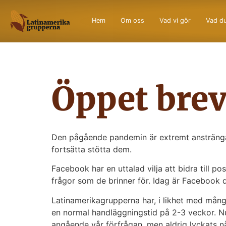
Hem
Om oss
Vad vi gör
Vad du
Öppet brev
Den pågående pandemin är extremt ansträngan
fortsätta stötta dem.
Facebook har en uttalad vilja att bidra till p
frågor som de brinner för. Idag är Facebook d
Latinamerikagrupperna har, i likhet med mån
en normal handläggningstid på 2-3 veckor. Nu h
angående vår förfrågan, men aldrig lyckats n