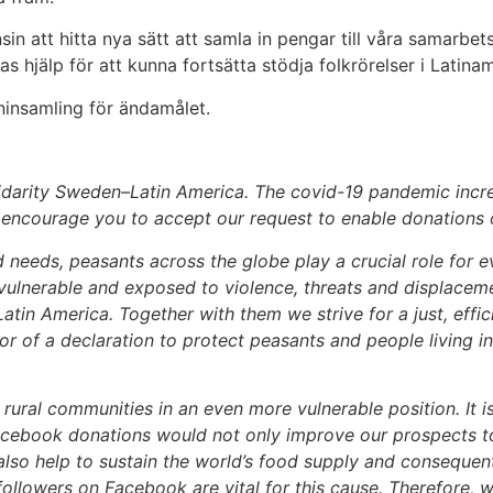
in att hitta nya sätt att samla in pengar till våra samarbets
s hjälp för att kunna fortsätta stödja folkrörelser i Latina
ninsamling för ändamålet.
olidarity Sweden–Latin America. The covid-19 pandemic incr
y encourage you to accept our request to enable donations
needs, peasants across the globe play a crucial role for ev
vulnerable and exposed to violence, threats and displacemen
tin America. Together with them we strive for a just, effi
or of a declaration to protect peasants and people living in 
ral communities in an even more vulnerable position. It is 
cebook donations would not only improve our prospects to 
also help to sustain the world’s food supply and consequent
 followers on Facebook are vital for this cause. Therefore, 