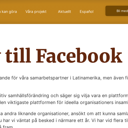
Bli me
 kan göra
Våra projekt
Aktuellt
Español
 till Facebook
de för våra samarbetspartner i Latinamerika, men även fö
ositiv samhällsförändring och säger sig vilja vara en plattf
en viktigaste plattformen för ideella organisationers insam
ga andra liknande organisationer, ansökt om att kunna sam
ar vi väntat på besked i närmare ett år. Vi har vid flera t
å fram.