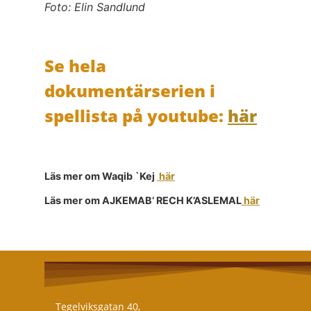
Foto: Elin Sandlund
Se hela
dokumentärserien i
spellista på youtube:
här
Läs mer om Waqib `Kej
här
Läs mer om AJKEMAB’ RECH K’ASLEMAL
här
Tegelviksgatan 40,