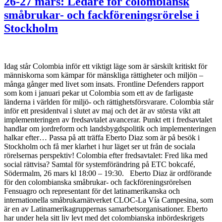
26-27 mars: Ledare för colombiansk
småbrukar- och fackföreningsrörelse i
Stockholm
Idag står Colombia inför ett viktigt läge som är särskilt kritiskt för
människorna som kämpar för mänskliga rättigheter och miljön –
många gånger med livet som insats. Frontline Defenders rapport
som kom i januari pekar ut Colombia som ett av de farligaste
länderna i världen för miljö- och rättighetsförsvarare. Colombia står
inför ett presidentval i slutet av maj och det är av största vikt att
implementeringen av fredsavtalet avancerar. Punkt ett i fredsavtalet
handlar om jordreform och landsbygdspolitik och implementeringen
halkar efter… Passa på att träffa Eberto Diaz som är på besök i
Stockholm och få mer klarhet i hur läget ser ut från de sociala
rörelsernas perspektiv! Colombia efter fredsavtalet: Fred lika med
social rättvisa? Samtal för systemförändring på ETC bokcafé,
Södermalm, 26 mars kl 18:00 – 19:30. Eberto Diaz är ordförande
för den colombianska småbrukar- och fackföreningsrörelsen
Fensuagro och representant för det latinamerikanska och
internationella småbrukarnätverket CLOC-La Vía Campesina, som
är en av Latinamerikagruppernas samarbetsorganisationer. Eberto
har under hela sitt liv levt med det colombianska inbördeskrigets