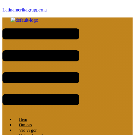
Latinamerikagrupperna
Meny
Hem
Om oss
Vad vi gör