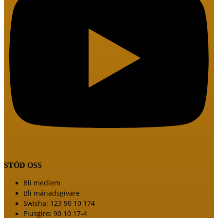
STÖD OSS
Meny
Bli medlem
Bli månadsgivare
Swisha: 123 90 10 174
Plusgiro: 90 10 17-4