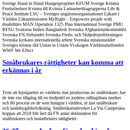
Sverige Hand in Hand Hungerprojektet KFUM Sverige Kristna
Fredsrörelsen Kvinna till Kvinna Latinamerikagrupperna Life &
Peace Institute LSU – Sveriges ungdomsorganisationer Läkare i
Världen Läkarmissionen MyRight – Empowers people with
disabilities MÄN Operation 1325 Plan International Sverige PMU
RFSU Svalorna Indien Bangladesh Svenska Afghanistankommittén
Svenska FN-förbundet Svenska Freds- och Skiljedomsföreningen
Svenska kyrkans internationella arbete Svenska missionsrådet
Sveriges kristna råd Union to Union Vi-skogen Världsnaturfonden
WWF We Effect
Småbrukares rättigheter kan komma att
erkännas i år
Trots att lejonparten av världens mat produceras av småbrukare, har
de inte ens tillgång till en tredjedel av jordens odlingsbara marker
och 80 procent av de som hungrar i världen, är just småbrukare
och landsbygdsbefolkning. Småbrukarnätverket La Via Campesina
hoppas att 2018 blir året då FN antar deklaration för
småbrukares och lantarbetares rättigheter.