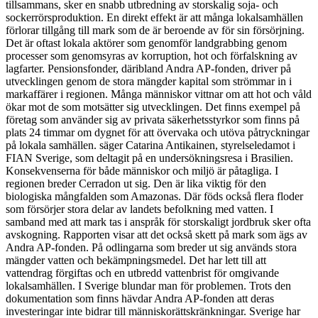
tillsammans, sker en snabb utbredning av storskalig soja- och
sockerrörsproduktion. En direkt effekt är att många lokalsamhällen
förlorar tillgång till mark som de är beroende av för sin försörjning.
Det är oftast lokala aktörer som genomför landgrabbing genom
processer som genomsyras av korruption, hot och förfalskning av
lagfarter. Pensionsfonder, däribland Andra AP-fonden, driver på
utvecklingen genom de stora mängder kapital som strömmar in i
markaffärer i regionen. Många människor vittnar om att hot och våld
ökar mot de som motsätter sig utvecklingen. Det finns exempel på
företag som använder sig av privata säkerhetsstyrkor som finns på
plats 24 timmar om dygnet för att övervaka och utöva påtryckningar
på lokala samhällen. säger Catarina Antikainen, styrelseledamot i
FIAN Sverige, som deltagit på en undersökningsresa i Brasilien.
Konsekvenserna för både människor och miljö är påtagliga. I
regionen breder Cerradon ut sig. Den är lika viktig för den
biologiska mångfalden som Amazonas. Där föds också flera floder
som försörjer stora delar av landets befolkning med vatten. I
samband med att mark tas i anspråk för storskaligt jordbruk sker ofta
avskogning. Rapporten visar att det också skett på mark som ägs av
Andra AP-fonden. På odlingarna som breder ut sig används stora
mängder vatten och bekämpningsmedel. Det har lett till att
vattendrag förgiftas och en utbredd vattenbrist för omgivande
lokalsamhällen. I Sverige blundar man för problemen. Trots den
dokumentation som finns hävdar Andra AP-fonden att deras
investeringar inte bidrar till människorättskränkningar. Sverige har