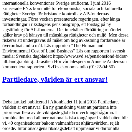
internationella konventioner Sverige ratificerat. I juni 2016
kritiserade FN:s kommitté för ekonomiska, sociala och kulturella
rättigheter Sverige för bristande kontroll av AP-fondernas
investeringar. Förra veckan presenterade regeringen, efter långa
förhandlingar i riksdagens pensionsgrupp, ett förslag på ny
lagstiftning för AP-fonderna. Det innehåller förbättringar när det
gäller krav på hänsyn till mänskliga rättigheter och miljö. Men dessa
riskerar att undergrävas då målet om hög avkastning fortfarande är
överordnat andra mål. Läs rapporten ”The Human and
Environmental Cost of Land Business” Läs om rapporten i svensk
media: Svenska dagbladet: https://www.svd.se/pensionsfond-bidrar-
till-landgrabbing-i-brasilien Hör vår talesperson Annelie Andersson
kommentera rapporten i SvD:s ekonomistudio (01:22-04:50)
Partiledare, världen är ert ansvar!
Debattartikel publicerad i Aftonbladet 11 juni 2018 Partiledare,
världen är ert ansvar! En ny granskning visar att partierna inte
prioriterar flera av de viktigaste globala utvecklingsfrågorna. I
kombination med alltmer nationalistiska tongångar i valdebatten blir
vi, 40 organisationer bakom valmanifestet #hjärtavärlden, rejält
oroade. Inför onsdagens riksdagsdebatt uppmanar vi därför alla