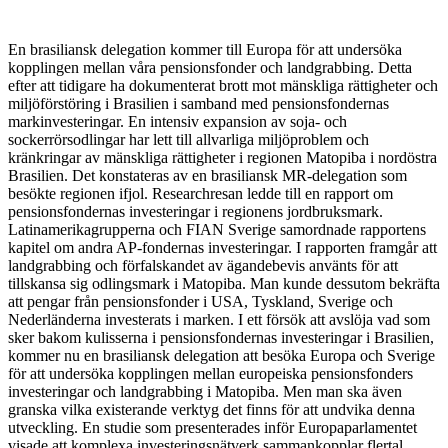
En brasiliansk delegation kommer till Europa för att undersöka
kopplingen mellan våra pensionsfonder och landgrabbing. Detta
efter att tidigare ha dokumenterat brott mot mänskliga rättigheter och
miljöförstöring i Brasilien i samband med pensionsfondernas
markinvesteringar. En intensiv expansion av soja- och
sockerrörsodlingar har lett till allvarliga miljöproblem och
kränkringar av mänskliga rättigheter i regionen Matopiba i nordöstra
Brasilien. Det konstateras av en brasiliansk MR-delegation som
besökte regionen ifjol. Researchresan ledde till en rapport om
pensionsfondernas investeringar i regionens jordbruksmark.
Latinamerikagrupperna och FIAN Sverige samordnade rapportens
kapitel om andra AP-fondernas investeringar. I rapporten framgår att
landgrabbing och förfalskandet av ägandebevis använts för att
tillskansa sig odlingsmark i Matopiba. Man kunde dessutom bekräfta
att pengar från pensionsfonder i USA, Tyskland, Sverige och
Nederländerna investerats i marken. I ett försök att avslöja vad som
sker bakom kulisserna i pensionsfondernas investeringar i Brasilien,
kommer nu en brasiliansk delegation att besöka Europa och Sverige
för att undersöka kopplingen mellan europeiska pensionsfonders
investeringar och landgrabbing i Matopiba. Men man ska även
granska vilka existerande verktyg det finns för att undvika denna
utveckling. En studie som presenterades inför Europaparlamentet
visade att komplexa investeringsnätverk sammankopplar flertal