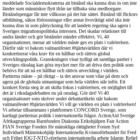
meddelade Socialdemokraterna att bistånd ska kunna dras in om inte
länder som människor flytt ifrån tar tillbaka sina medborgare.
Biståndspengar får inte villkoras på det här sättet. Bistånd till flickors
utbildning, säkra förlossningar eller annat livsviktigt stöd ska inte
kunna dras in som påtryckning för att landets regering ska agera i
Sveriges migrationspolitiska intressen. Det skadar relationer till
andra länder och gör biståndet mindre effektivt. Vi, 40
organisationer, menar att världen måste ges en plats i valrörelsen.
Därför står vi bakom valmanifestet #hjärtavärlden där vi
konkretiserat våra krav för en hållbar och rättvis global
utvecklingspolitik. Granskningen visar tydligt att samtliga partier i
Sveriges riksdag kan göra mycket mer för att driva den politik som
behövs för att nå en hållbar och rättvis utveckling i världen.
Partierna måste – på riktigt – ta det ansvar som vilar på dem och
agera på de globala utmaningar som hela världen står inför. Ett
konkret första steg är att skifta fokus i valrörelsen, en möjlighet till
det är i riksdagsdebatten nu på onsdag. Gör det! Vi 40
organisationer som skriver under debattartikeln står bakom
valmanifestet #hjärtavärlden Vi vill ge världen en plats i valrörelsen!
Vi arbetar tillsammans i plattformen CONCORD Sverige, som
kartlagt partiernas politik i internationella frågor. ActionAid Sverige
Afrikagrupperna Barnfonden Diakonia Erikshjälpen Fair Action
FIAN Sverige Fonden för mänskliga rättigheter Forum Syd
Individuell Människohjälp Internationella Kvinnoförbundet för Fred
och Frihet IOGT-NTO-rörelsens internationella arbete Islamic Relief