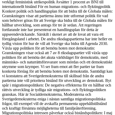
verkligt feministisk utrikespolitik Avsätter 1 procent av BNI till
internationellt bistånd För en human migrations- och flyktingpolitik
Konkret politik och handlingsplan för att bidra till de Globala målen:
Granskningen visar att partierna ännu inte utformat politik för vad
som behöver göras för att Sverige ska bidra till de Globala målen för
hållbar utveckling, som antogs för tre år sedan. Att regeringen
fortfarande inte har presenterat en handlingsplan för detta är
uppseendeväckande. Särskilt i skenet av att de lovat att vara ett
föregångsland i arbetet. De andra riksdagspartierna har inte heller en
tydlig vision för hur de vill att Sverige ska bidra till Agenda 2030.
Växla upp politiken för att bemöta hoten mot demokratin:
Granskningen visar också att 7 av 8 riksdagspartier vill växla upp
politiken för att bemöta det akuta världsläget för demokratin, med
människo- och naturrättsförsvarare som mördas och ett demokratiskt
utrymme som krymper. Vi ser fram emot att fler partier tar fram
konkreta förslag för att bemöta hoten mot demokratin. Samtidigt kan
vi konstatera att Sverigedemokraterna till skillnad från de andra
partierna inte vill prioritera bistånd för utveckling av demokrati. Byt
spår i migrationspolitiken: De negativa effekterna för en hållbar och
rättvis utveckling är tydliga när migrations- och flyktingpolitiken
granskas. Här är Socialdemokraterna, Moderaterna och
Sverigedemokraterna eniga i nästan samtliga migrationspolitiska
frågor, till exempel vill de avskaffa permanenta uppehållstillstånd
och kraftigt försämra möjligheterna till familjeåterförening.
Migrationspolitiska intressen påverkar också biståndspolitiken: I maj