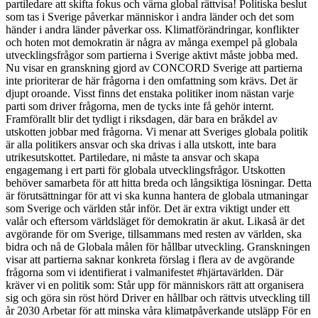
partiledare att skifta fokus och värna global rättvisa! Politiska beslut
som tas i Sverige påverkar människor i andra länder och det som
händer i andra länder påverkar oss. Klimatförändringar, konflikter
och hoten mot demokratin är några av många exempel på globala
utvecklingsfrågor som partierna i Sverige aktivt måste jobba med.
Nu visar en granskning gjord av CONCORD Sverige att partierna
inte prioriterar de här frågorna i den omfattning som krävs. Det är
djupt oroande. Visst finns det enstaka politiker inom nästan varje
parti som driver frågorna, men de tycks inte få gehör internt.
Framförallt blir det tydligt i riksdagen, där bara en bråkdel av
utskotten jobbar med frågorna. Vi menar att Sveriges globala politik
är alla politikers ansvar och ska drivas i alla utskott, inte bara
utrikesutskottet. Partiledare, ni måste ta ansvar och skapa
engagemang i ert parti för globala utvecklingsfrågor. Utskotten
behöver samarbeta för att hitta breda och långsiktiga lösningar. Detta
är förutsättningar för att vi ska kunna hantera de globala utmaningar
som Sverige och världen står inför. Det är extra viktigt under ett
valår och eftersom världsläget för demokratin är akut. Likaså är det
avgörande för om Sverige, tillsammans med resten av världen, ska
bidra och nå de Globala målen för hållbar utveckling. Granskningen
visar att partierna saknar konkreta förslag i flera av de avgörande
frågorna som vi identifierat i valmanifestet #hjärtavärlden. Där
kräver vi en politik som: Står upp för människors rätt att organisera
sig och göra sin röst hörd Driver en hållbar och rättvis utveckling till
år 2030 Arbetar för att minska våra klimatpåverkande utsläpp För en