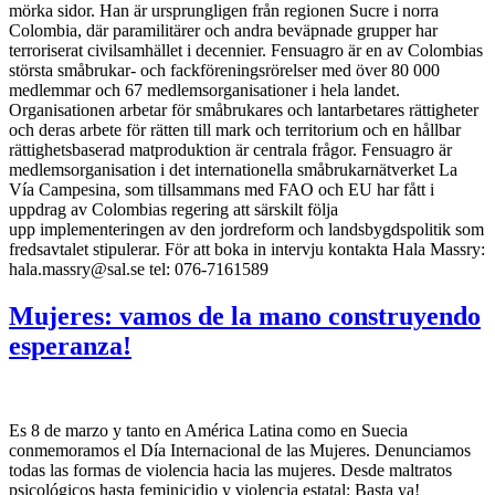
mörka sidor. Han är ursprungligen från regionen Sucre i norra
Colombia, där paramilitärer och andra beväpnade grupper har
terroriserat civilsamhället i decennier. Fensuagro är en av Colombias
största småbrukar- och fackföreningsrörelser med över 80 000
medlemmar och 67 medlemsorganisationer i hela landet.
Organisationen arbetar för småbrukares och lantarbetares rättigheter
och deras arbete för rätten till mark och territorium och en hållbar
rättighetsbaserad matproduktion är centrala frågor. Fensuagro är
medlemsorganisation i det internationella småbrukarnätverket La
Vía Campesina, som tillsammans med FAO och EU har fått i
uppdrag av Colombias regering att särskilt följa
upp implementeringen av den jordreform och landsbygdspolitik som
fredsavtalet stipulerar. För att boka in intervju kontakta Hala Massry:
hala.massry@sal.se tel: 076-7161589
Mujeres: vamos de la mano construyendo
esperanza!
Es 8 de marzo y tanto en América Latina como en Suecia
conmemoramos el Día Internacional de las Mujeres. Denunciamos
todas las formas de violencia hacia las mujeres. Desde maltratos
psicológicos hasta feminicidio y violencia estatal: Basta ya!