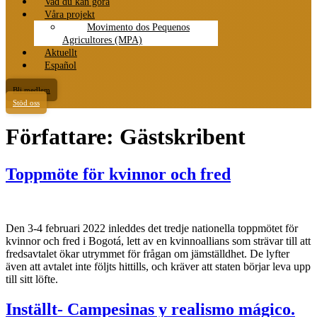
Vad du kan göra
Våra projekt
Movimento dos Pequenos
Agricultores (MPA)
Aktuellt
Español
Bli medlem
Stöd oss
Författare:
Gästskribent
Toppmöte för kvinnor och fred
Den 3-4 februari 2022 inleddes det tredje nationella toppmötet för
kvinnor och fred i Bogotá, lett av en kvinnoallians som strävar till att
fredsavtalet ökar utrymmet för frågan om jämställdhet. De lyfter
även att avtalet inte följts hittills, och kräver att staten börjar leva upp
till sitt löfte.
Inställt- Campesinas y realismo mágico.