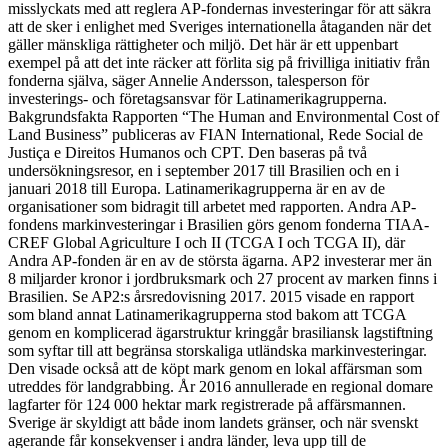
misslyckats med att reglera AP-fondernas investeringar för att säkra
att de sker i enlighet med Sveriges internationella åtaganden när det
gäller mänskliga rättigheter och miljö. Det här är ett uppenbart
exempel på att det inte räcker att förlita sig på frivilliga initiativ från
fonderna själva, säger Annelie Andersson, talesperson för
investerings- och företagsansvar för Latinamerikagrupperna.
Bakgrundsfakta Rapporten “The Human and Environmental Cost of
Land Business” publiceras av FIAN International, Rede Social de
Justiça e Direitos Humanos och CPT. Den baseras på två
undersökningsresor, en i september 2017 till Brasilien och en i
januari 2018 till Europa. Latinamerikagrupperna är en av de
organisationer som bidragit till arbetet med rapporten. Andra AP-
fondens markinvesteringar i Brasilien görs genom fonderna TIAA-
CREF Global Agriculture I och II (TCGA I och TCGA II), där
Andra AP-fonden är en av de största ägarna. AP2 investerar mer än
8 miljarder kronor i jordbruksmark och 27 procent av marken finns i
Brasilien. Se AP2:s årsredovisning 2017. 2015 visade en rapport
som bland annat Latinamerikagrupperna stod bakom att TCGA
genom en komplicerad ägarstruktur kringgår brasiliansk lagstiftning
som syftar till att begränsa storskaliga utländska markinvesteringar.
Den visade också att de köpt mark genom en lokal affärsman som
utreddes för landgrabbing. År 2016 annullerade en regional domare
lagfarter för 124 000 hektar mark registrerade på affärsmannen.
Sverige är skyldigt att både inom landets gränser, och när svenskt
agerande får konsekvenser i andra länder, leva upp till de