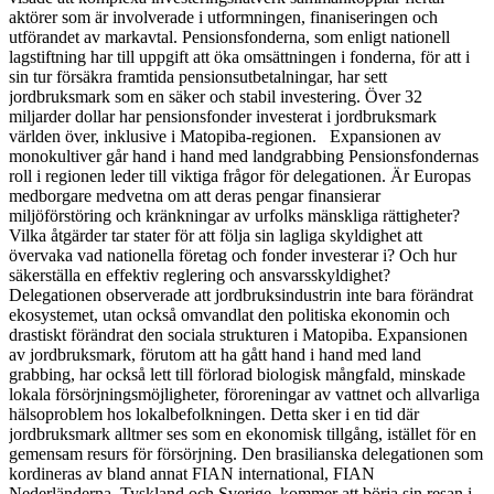
aktörer som är involverade i utformningen, finaniseringen och
utförandet av markavtal. Pensionsfonderna, som enligt nationell
lagstiftning har till uppgift att öka omsättningen i fonderna, för att i
sin tur försäkra framtida pensionsutbetalningar, har sett
jordbruksmark som en säker och stabil investering. Över 32
miljarder dollar har pensionsfonder investerat i jordbruksmark
världen över, inklusive i Matopiba-regionen. Expansionen av
monokultiver går hand i hand med landgrabbing Pensionsfondernas
roll i regionen leder till viktiga frågor för delegationen. Är Europas
medborgare medvetna om att deras pengar finansierar
miljöförstöring och kränkningar av urfolks mänskliga rättigheter?
Vilka åtgärder tar stater för att följa sin lagliga skyldighet att
övervaka vad nationella företag och fonder investerar i? Och hur
säkerställa en effektiv reglering och ansvarsskyldighet?
Delegationen observerade att jordbruksindustrin inte bara förändrat
ekosystemet, utan också omvandlat den politiska ekonomin och
drastiskt förändrat den sociala strukturen i Matopiba. Expansionen
av jordbruksmark, förutom att ha gått hand i hand med land
grabbing, har också lett till förlorad biologisk mångfald, minskade
lokala försörjningsmöjligheter, föroreningar av vattnet och allvarliga
hälsoproblem hos lokalbefolkningen. Detta sker i en tid där
jordbruksmark alltmer ses som en ekonomisk tillgång, istället för en
gemensam resurs för försörjning. Den brasilianska delegationen som
kordineras av bland annat FIAN international, FIAN
Nederländerna, Tyskland och Sverige, kommer att börja sin resan i