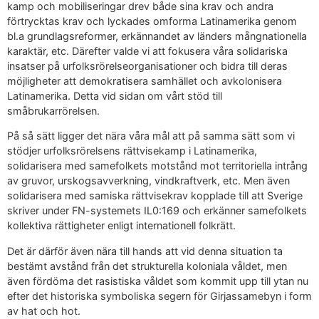
kamp och mobiliseringar drev både sina krav och andra
förtrycktas krav och lyckades omforma Latinamerika genom
bl.a grundlagsreformer, erkännandet av länders mångnationella
karaktär, etc. Därefter valde vi att fokusera våra solidariska
insatser på urfolksrörelseorganisationer och bidra till deras
möjligheter att demokratisera samhället och avkolonisera
Latinamerika. Detta vid sidan om vårt stöd till
småbrukarrörelsen.
På så sätt ligger det nära våra mål att på samma sätt som vi
stödjer urfolksrörelsens rättvisekamp i Latinamerika,
solidarisera med samefolkets motstånd mot territoriella intrång
av gruvor, urskogsavverkning, vindkraftverk, etc. Men även
solidarisera med samiska rättvisekrav kopplade till att Sverige
skriver under FN-systemets IL0:169 och erkänner samefolkets
kollektiva rättigheter enligt internationell folkrätt.
Det är därför även nära till hands att vid denna situation ta
bestämt avstånd från det strukturella koloniala våldet, men
även fördöma det rasistiska våldet som kommit upp till ytan nu
efter det historiska symboliska segern för Girjassamebyn i form
av hat och hot.