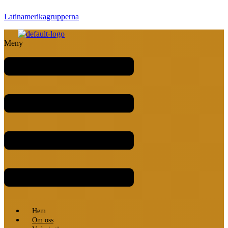
Latinamerikagrupperna
Meny
Hem
Om oss