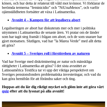
könen, och hur detta är relaterat till våld mot kvinnor. Vi förklarar de
berömda termerna ”feminicidio” och ”NiUnaMenos”, och varför
ojämställdheten fortsätter att växa i Latinamerika.
Avsnitt 4 – Kampen för att legalisera abort
Legaliseringen av abort har diskuterats mer och mer i politiska
utrymmen i Latinamerika de senaste åren. Vi pratar om de länder
som har tagit steg framåt i frågan om abort, och de som snarare har
gjort motsatsen. Slutligen, vad har ”la Marea Verde” med allt detta
att göra?
Avsnitt 5 – Sveriges roll i förstörelsen av naturen
Vad har Sverige med diskriminering av natur och mänskliga
rättigheter i Latinamerika att göra? I det sista avsnittet av
Latinoamérica Testifica tar vi upp det viktiga perspektivet om
Sveriges pensionsfonders problematiska investeringar, och vad du
kan göra hemifrån för att förändra saker och ting.
Hoppas att du lär dig riktigt mycket och glöm inte att göra vårt
quiz
efter att du lyssnat på alla avsnitt!