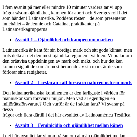
I fem avsnitt på mer eller mindre 10 minuter vardera tar vi upp
frågor såsom ojämlikhet, kampen för abort och Sveriges roll i det
som händer i Latinamerika. Poddens röster – de som presenterar
innehållet – är Jennie och Catalina, praktikanter på
Latinamerikagrupperna.
Avsnitt 1 – Ojämlikhet och kampen om marken
Latinamerika är känt för sin bördiga mark och sitt goda klimat, men
trots detta är det den mest ojämlika regionen i världen. Vi pratar om
den orättvisa uppdelningen av mark och makt, och hur det kan
komma sig att de som är mest beroende av sin mark är de som
förlorar sina rättigheter.
Avsnitt 2 – Livsfaran i att försvara naturen och sin mark
Den latinamerikanska kontinenten är den farligaste i världen för
människor som försvarar miljön. Men vad är egentligen en
miljörättsförsvarare? Och varför är de i sådan fara? Vi svarar på
dessa
frågor och flera därtill i det här avsnittet av Latinoamérica Testifica.
Avsnitt 3 – Feminicidio och ojämlikhet mellan könen
I det här avsnittet tar vi upp frågan om allmän ojämlikhet mellan