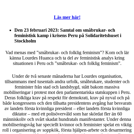
Läs mer här!
Den 23 februari 2023: Samtal om småbrukar- och
feministisk kamp i krisens Peru på Solidaritetshuset i
Stockholm
Vad menas med ”småbrukar- och folklig feminism”? Kom och lär
känna Lourdes Huanca
och ta del av feministisk analys kring
situationen i Peru och ”småbrukar- och folklig feminism”.
Under de två senaste månaderna har Lourdes organisation,
tillsammans med tusentals andra urfolk, småbrukare, studenter och
feminister från stad och landsbygd, stått bakom massiva
mobiliseringar i protest mot den parlamentariska statskuppen i Peru.
Deras folkliga krav på respekt för demokrati, krav på nyval och på
både kongressens och den tillsatta presidentens avgång har besvarats
av landets första kvinnliga president – eller landets första kvinnliga
diktator – med ett polisövervåld som har skördat fler än 60
människoliv och svårt skadat hundratals manifestanter. Under denna
mobiliseringsvåg har speciellt kvinnor och feminister spelat en viktig
roll i organisering av soppkök, första hjälpen-arbete och desarmering