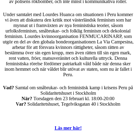
av polisens rökbomber, och inte minst i kommunikativa roller.
Under samtalet med Lourdes Huanca om situationen i Peru kommer
vi även att diskutera den kritik mot västerländsk feminism som har
mynnat ut i framväxten av nya feministiska teorier, såsom
urfolksfeminism, småbrukar- och folklig feminism och dekolonial
feminism. Lourdes kvinnoorganisation FENMUCARINARP, som
utgör en del av den globala bondeorganisationen La Via Campesina,
arbetar för att försvara kvinnors rättigheter, såsom rätten av
bestämma över sin egen kropp, men även rätten till sin egen mark,
rent vatten, fröer, matsuveränitet och kulturella uttryck. Denna
feministiska rörelse fördömer patriarkalt våld både när denna sker
inom hemmet och när våldet blir utövat av staten, som nu är fallet i
Peru.
Vad?
Samtal om småbrukar- och feministisk kamp i krisens Peru på
Solidaritetshuset i Stockholm
När?
Torsdagen den 23 februari kl. 18:00-20:00
Var?
Solidaritetshuset, Tegelviksgatan 40 i Stockholm
Läs mer här!