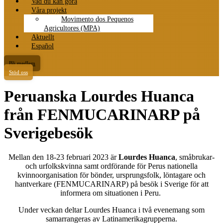
Vad du kan göra
Våra projekt
Movimento dos Pequenos
Agricultores (MPA)
Aktuellt
Español
Bli medlem
Stöd oss
Peruanska Lourdes Huanca
från FENMUCARINARP på
Sverigebesök
Mellan den 18-23 februari 2023 är
Lourdes Huanca
, småbrukar-
och urfolkskvinna samt ordförande för Perus nationella
kvinnoorganisation för bönder, ursprungsfolk, löntagare och
hantverkare (FENMUCARINARP)
på besök i Sverige för att
informera om situationen i Peru.
Under veckan deltar Lourdes Huanca i två evenemang som
samarrangeras av Latinamerikagrupperna.