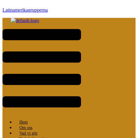
Latinamerikagrupperna
Meny
Hem
Om oss
Vad vi gör