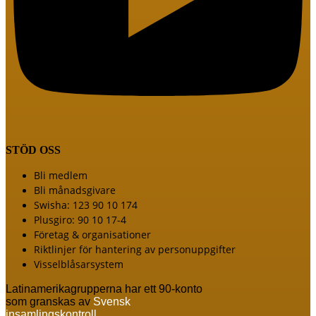
STÖD OSS
Meny
Bli medlem
Bli månadsgivare
Swisha: 123 90 10 174
Plusgiro: 90 10 17-4
Företag & organisationer
Riktlinjer för hantering av personuppgifter
Visselblåsarsystem
Latinamerikagrupperna har ett 90-konto
som granskas av
Svensk
insamlingskontroll
.