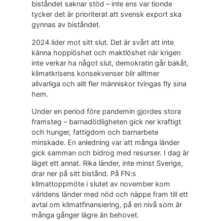
biståndet saknar stöd – inte ens var tionde
tycker det är prioriterat att svensk export ska
gynnas av biståndet.
2024 lider mot sitt slut. Det är svårt att inte
känna hopplöshet och maktlöshet när krigen
inte verkar ha något slut, demokratin går bakåt,
klimatkrisens konsekvenser blir alltmer
allvarliga och allt fler människor tvingas fly sina
hem.
Under en period före pandemin gjordes stora
framsteg – barnadödligheten gick ner kraftigt
och hunger, fattigdom och barnarbete
minskade. En anledning var att många länder
gick samman och bidrog med resurser. I dag är
läget ett annat. Rika länder, inte minst Sverige,
drar ner på sitt bistånd. På FN:s
klimattoppmöte i slutet av november kom
världens länder med nöd och näppe fram till ett
avtal om klimatfinansiering, på en nivå som är
många gånger lägre än behovet.