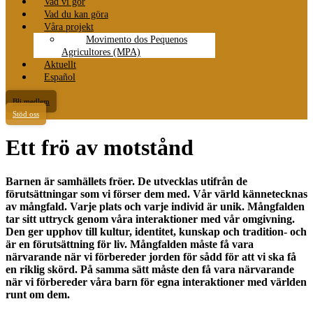
Vad vi gör
Vad du kan göra
Våra projekt
Movimento dos Pequenos
Agricultores (MPA)
Aktuellt
Español
Bli medlem
Stöd oss
Ett frö av motstånd
Barnen är samhällets fröer. De utvecklas utifrån de
förutsättningar som vi förser dem med. Vår värld kännetecknas
av mångfald. Varje plats och varje individ är unik. Mångfalden
tar sitt uttryck genom våra interaktioner med vår omgivning.
Den ger upphov till kultur, identitet, kunskap och tradition- och
är en förutsättning för liv. Mångfalden måste få vara
närvarande när vi förbereder jorden för sådd för att vi ska få
en riklig skörd. På samma sätt måste den få vara närvarande
när vi förbereder våra barn för egna interaktioner med världen
runt om dem.