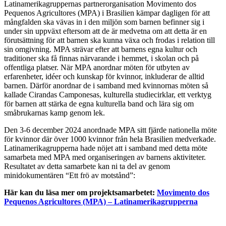
Latinamerikagruppernas partnerorganisation Movimento dos
Pequenos Agricultores (MPA) i Brasilien kämpar dagligen för att
mångfalden ska vävas in i den miljön som barnen befinner sig i
under sin uppväxt eftersom att de är medvetna om att detta är en
förutsättning för att barnen ska kunna växa och frodas i relation till
sin omgivning. MPA strävar efter att barnens egna kultur och
traditioner ska få finnas närvarande i hemmet, i skolan och på
offentliga platser. När MPA anordnar möten för utbyten av
erfarenheter, idéer och kunskap för kvinnor, inkluderar de alltid
barnen. Därför anordnar de i samband med kvinnornas möten så
kallade Cirandas Camponesas, kulturella studiecirklar, ett verktyg
för barnen att stärka de egna kulturella band och lära sig om
småbrukarnas kamp genom lek.
Den 3-6 december 2024 anordnade MPA sitt fjärde nationella möte
för kvinnor där över 1000 kvinnor från hela Brasilien medverkade.
Latinamerikagrupperna hade nöjet att i samband med detta möte
samarbeta med MPA med organiseringen av barnens aktiviteter.
Resultatet av detta samarbete kan ni ta del av genom
minidokumentären “Ett frö av motstånd”:
Här kan du läsa mer om projektsamarbetet:
Movimento dos
Pequenos Agricultores (MPA) – Latinamerikagrupperna