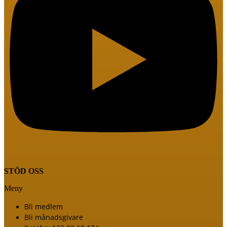
STÖD OSS
Meny
Bli medlem
Bli månadsgivare