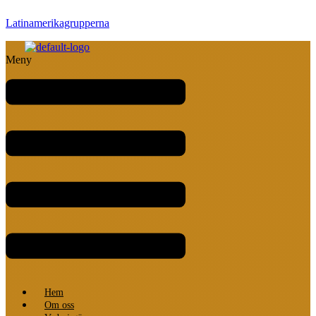
Latinamerikagrupperna
Meny
Hem
Om oss