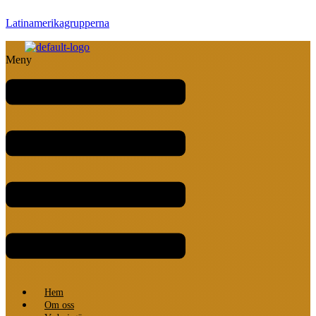
Latinamerikagrupperna
Meny
Hem
Om oss