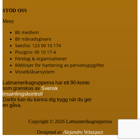
STÖD OSS
Meny
Bli medlem
Bli månadsgivare
Swisha: 123 90 10 174
Plusgiro: 90 10 17-4
Företag & organisationer
Riktlinjer för hantering av personuppgifter
Visselblåsarsystem
Latinamerikagrupperna har ett 90-konto
som granskas av
Svensk
insamlingskontroll
.
Därför kan du känna dig trygg när du ger
en gåva.
Copyright © 2026 Latinamerikagrupperna
Designad av
Alejandro Velazquez