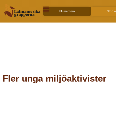
Bli medlem
Stöd 
Fler unga miljöaktivister