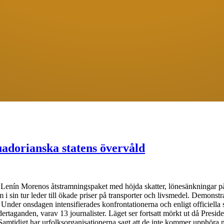
dorianska statens övervåld
nt Lenín Morenos åtstramningspaket med höjda skatter, lönesänkningar på 
 i sin tur leder till ökade priser på transporter och livsmedel. Demons
nder onsdagen intensifierades konfrontationerna och enligt officiella sif
taganden, varav 13 journalister. Läget ser fortsatt mörkt ut då Preside
Samtidigt har urfolksorganisationerna sagt att de inte kommer upphöra 