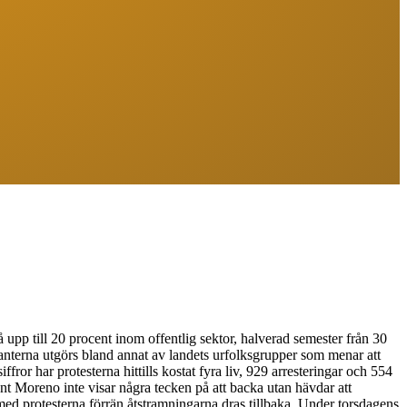
upp till 20 procent inom offentlig sektor, halverad semester från 30
tranterna utgörs bland annat av landets urfolksgrupper som menar att
fror har protesterna hittills kostat fyra liv, 929 arresteringar och 554
nt Moreno inte visar några tecken på att backa utan hävdar att
med protesterna förrän åtstramningarna dras tillbaka. Under torsdagens