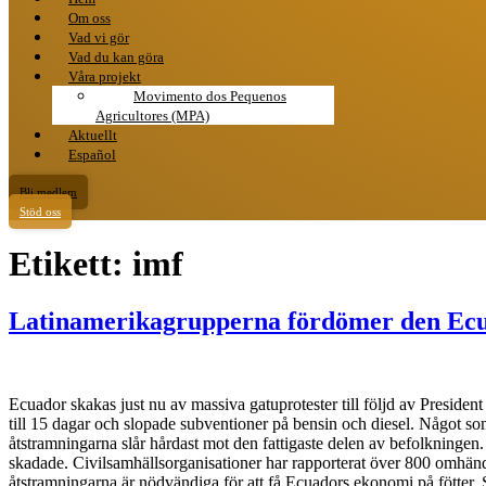
Om oss
Vad vi gör
Vad du kan göra
Våra projekt
Movimento dos Pequenos
Agricultores (MPA)
Aktuellt
Español
Bli medlem
Stöd oss
Etikett:
imf
Latinamerikagrupperna fördömer den Ecua
Ecuador skakas just nu av massiva gatuprotester till följd av Preside
till 15 dagar och slopade subventioner på bensin och diesel. Något som
åtstramningarna slår hårdast mot den fattigaste delen av befolkningen. U
skadade. Civilsamhällsorganisationer har rapporterat över 800 omhänder
åtstramningarna är nödvändiga för att få Ecuadors ekonomi på fötter. 