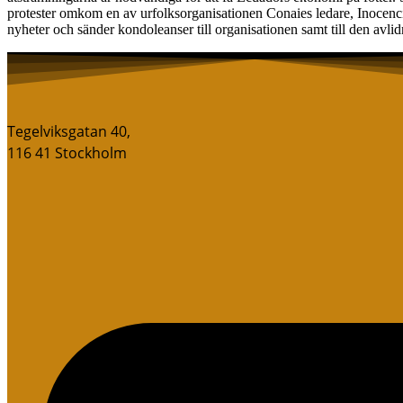
protester omkom en av urfolksorganisationen Conaies ledare, Inocenc
nyheter och sänder kondoleanser till organisationen samt till den avli
Tegelviksgatan 40,
116 41 Stockholm