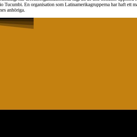
io Tucumbi. En organisation som Latinamerikagrupperna har haft ett mån
dnes anhöriga.