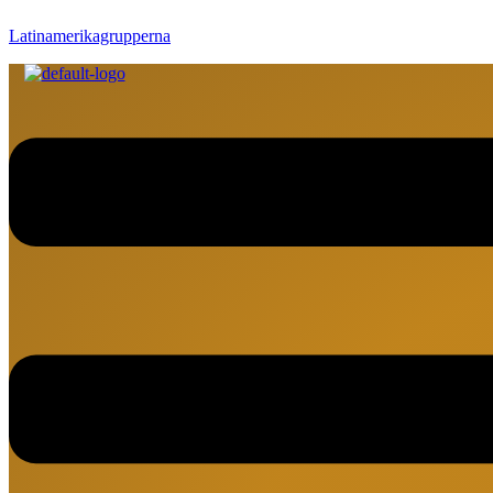
Latinamerikagrupperna
Meny