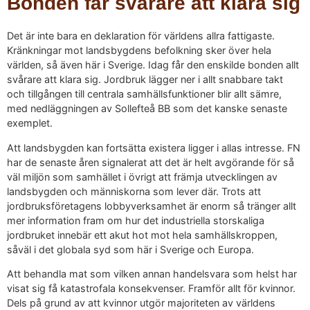
Bonden får svårare att klara sig
Det är inte bara en deklaration för världens allra fattigaste.
Kränkningar mot landsbygdens befolkning sker över hela
världen, så även här i Sverige. Idag får den enskilde bonden allt
svårare att klara sig. Jordbruk lägger ner i allt snabbare takt
och tillgången till centrala samhällsfunktioner blir allt sämre,
med nedläggningen av Sollefteå BB som det kanske senaste
exemplet.
Att landsbygden kan fortsätta existera ligger i allas intresse. FN
har de senaste åren signalerat att det är helt avgörande för så
väl miljön som samhället i övrigt att främja utvecklingen av
landsbygden och människorna som lever där. Trots att
jordbruksföretagens lobbyverksamhet är enorm så tränger allt
mer information fram om hur det industriella storskaliga
jordbruket innebär ett akut hot mot hela samhällskroppen,
såväl i det globala syd som här i Sverige och Europa.
Att behandla mat som vilken annan handelsvara som helst har
visat sig få katastrofala konsekvenser. Framför allt för kvinnor.
Dels på grund av att kvinnor utgör majoriteten av världens