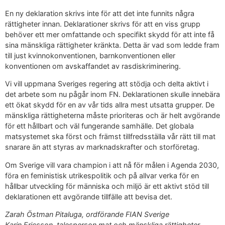
En ny deklaration skrivs inte för att det inte funnits några
rättigheter innan. Deklarationer skrivs för att en viss grupp
behöver ett mer omfattande och specifikt skydd för att inte få
sina mänskliga rättigheter kränkta. Detta är vad som ledde fram
till just kvinnokonventionen, barnkonventionen eller
konventionen om avskaffandet av rasdiskriminering.
Vi vill uppmana Sveriges regering att stödja och delta aktivt i
det arbete som nu pågår inom FN. Deklarationen skulle innebära
ett ökat skydd för en av vår tids allra mest utsatta grupper. De
mänskliga rättigheterna måste prioriteras och är helt avgörande
för ett hållbart och väl fungerande samhälle. Det globala
matsystemet ska först och främst tillfredsställa vår rätt till mat
snarare än att styras av marknadskrafter och storföretag.
Om Sverige vill vara champion i att nå för målen i Agenda 2030,
föra en feministisk utrikespolitik och på allvar verka för en
hållbar utveckling för människa och miljö är ett aktivt stöd till
deklarationen ett avgörande tillfälle att bevisa det.
Zarah Östman Pitaluga, ordförande FIAN Sverige
Karin Ericsson, talesperson mat och mänskliga rättigheter