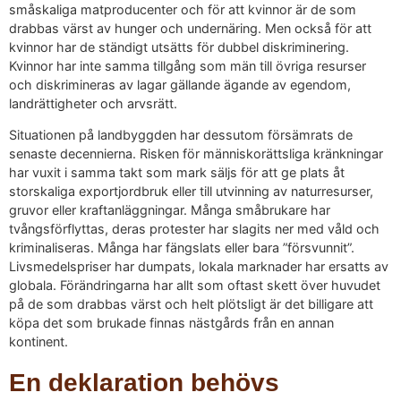
småskaliga matproducenter och för att kvinnor är de som
drabbas värst av hunger och undernäring. Men också för att
kvinnor har de ständigt utsätts för dubbel diskriminering.
Kvinnor har inte samma tillgång som män till övriga resurser
och diskrimineras av lagar gällande ägande av egendom,
landrättigheter och arvsrätt.
Situationen på landbyggden har dessutom försämrats de
senaste decennierna. Risken för människorättsliga kränkningar
har vuxit i samma takt som mark säljs för att ge plats åt
storskaliga exportjordbruk eller till utvinning av naturresurser,
gruvor eller kraftanläggningar. Många småbrukare har
tvångsförflyttas, deras protester har slagits ner med våld och
kriminaliseras. Många har fängslats eller bara ”försvunnit”.
Livsmedelspriser har dumpats, lokala marknader har ersatts av
globala. Förändringarna har allt som oftast skett över huvudet
på de som drabbas värst och helt plötsligt är det billigare att
köpa det som brukade finnas nästgårds från en annan
kontinent.
En deklaration behövs