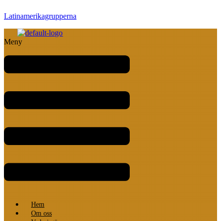
Latinamerikagrupperna
Meny
Hem
Om oss