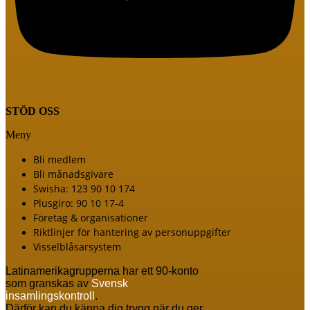
STÖD OSS
Meny
Bli medlem
Bli månadsgivare
Swisha: 123 90 10 174
Plusgiro: 90 10 17-4
Företag & organisationer
Riktlinjer för hantering av personuppgifter
Visselblåsarsystem
Latinamerikagrupperna har ett 90-konto
som granskas av
Svensk
insamlingskontroll
.
Därför kan du känna dig trygg när du ger