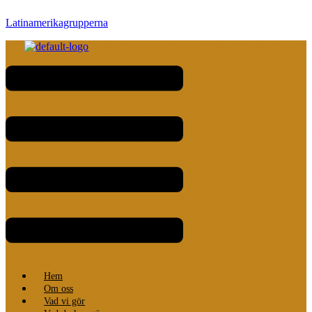
Latinamerikagrupperna
Meny
Hem
Om oss
Vad vi gör