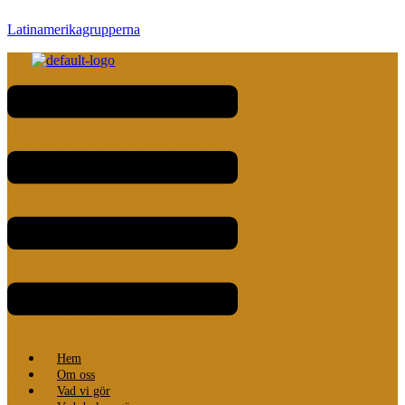
Latinamerikagrupperna
Meny
Hem
Om oss
Vad vi gör