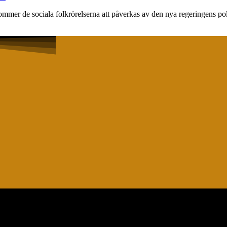
ommer de sociala folkrörelserna att påverkas av den nya regeringens p