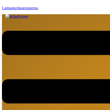
Latinamerikagrupperna
Meny