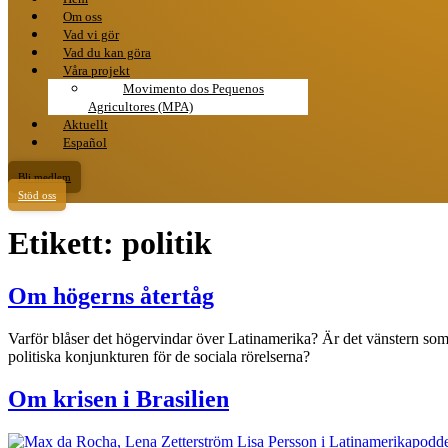
Om oss
Vad vi gör
Vad du kan göra
Våra projekt
Movimento dos Pequenos
Agricultores (MPA)
Aktuellt
Español
Bli medlem
Stöd oss
Etikett:
politik
Om högerns återtåg
Varför blåser det högervindar över Latinamerika? Är det vänstern som 
politiska konjunkturen för de sociala rörelserna?
Om krisen i Brasilien