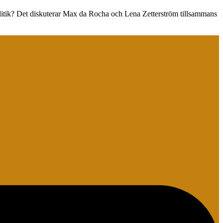
olitik? Det diskuterar Max da Rocha och Lena Zetterström tillsammans