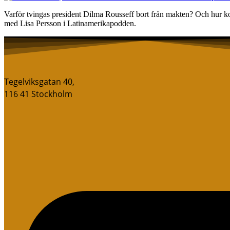
Varför tvingas president Dilma Rousseff bort från makten? Och hur k
med Lisa Persson i Latinamerikapodden.
Tegelviksgatan 40,
116 41 Stockholm