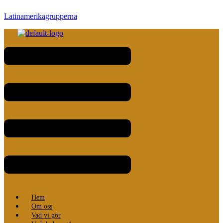
Latinamerikagrupperna
Meny
Hem
Om oss
Vad vi gör