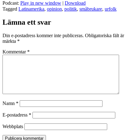
Podcast:
Play in new window
|
Download
Tagged
Latinamerika
,
opinion
,
politik
,
småbrukare
,
urfolk
Lämna ett svar
Din e-postadress kommer inte publiceras.
Obligatoriska fält är
märkta
*
Kommentar
*
Namn
*
E-postadress
*
Webbplats