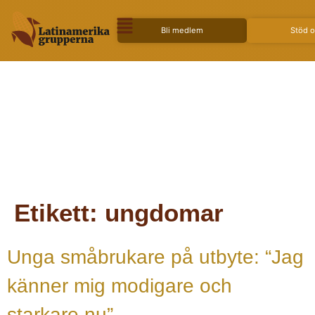
Bli medlem
Stöd 
Etikett:
ungdomar
Unga småbrukare på utbyte: “Jag
känner mig modigare och
starkare nu”