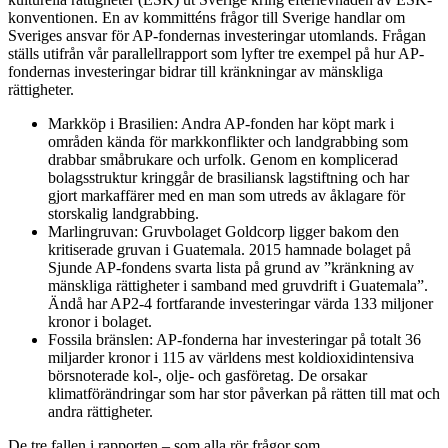
konventionen. En av kommitténs frågor till Sverige handlar om
Sveriges ansvar för AP-fondernas investeringar utomlands. Frågan
ställs utifrån vår parallellrapport som lyfter tre exempel på hur AP-
fondernas investeringar bidrar till kränkningar av mänskliga
rättigheter.
Markköp i Brasilien: Andra AP-fonden har köpt mark i
områden kända för markkonflikter och landgrabbing som
drabbar småbrukare och urfolk. Genom en komplicerad
bolagsstruktur kringgår de brasiliansk lagstiftning och har
gjort markaffärer med en man som utreds av åklagare för
storskalig landgrabbing.
Marlingruvan: Gruvbolaget Goldcorp ligger bakom den
kritiserade gruvan i Guatemala. 2015 hamnade bolaget på
Sjunde AP-fondens svarta lista på grund av ”kränkning av
mänskliga rättigheter i samband med gruvdrift i Guatemala”.
Ändå har AP2-4 fortfarande investeringar värda 133 miljoner
kronor i bolaget.
Fossila bränslen: AP-fonderna har investeringar på totalt 36
miljarder kronor i 115 av världens mest koldioxidintensiva
börsnoterade kol-, olje- och gasföretag. De orsakar
klimatförändringar som har stor påverkan på rätten till mat och
andra rättigheter.
De tre fallen i rapporten – som alla rör frågor som