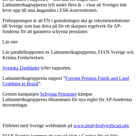
Latinamerikagrupperna lyft under flera år – visar att Sveriges inte
lever upp till sina åtaganden i ESK-konventionen.
Förhoppningen är att FN i granskningen ska ge rekommendationer
till Sverige som kan driva på för ett skarpare regelverk för AP-
fonderna för att garantera schyssta pensioner.
Läs mer
Läs parallellrapporten av Latinamerikagrupperna, FIAN Sverige och
Kristna Fredsrörelsen.
Svenska Dagbladet
lyfter rapporten.
Latinamerikagrupperna rapport ”
Foreign Pension Funds and Land
Grabbing in Brazil
”.
Genom kampanjen
Schyssta Pensioner
kämpar
Latinamerikagrupperna tillsammans för nya regler för AP-fondernas
investeringar.
Förhöret med Sverige webbsänds på
www.treatybodywebcast.org
.
FIAN Sverige kommer att vara på plats i Genève för att följa