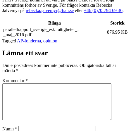
kommitténs förhör av Sverige. För frågor kontakta Rebecka
Jalvemyr på
rebecka.jalvemyr@fian.se
eller
+46 (0)70-794 69 36
.
Bilaga
Storlek
parallellrapport_sverige_esk-rattigheter_-
876.95 KB
_maj_2016.pdf
Tagged
AP-fonderna
,
opinion
Lämna ett svar
Din e-postadress kommer inte publiceras.
Obligatoriska fält är
märkta
*
Kommentar
*
Namn
*