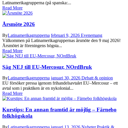
Latinamerikagrupperna (på spanska:...
Read More
Årsmöte 2026
By
Latinamerikagrupperna
februari 9, 2026
Evenemang
Välkommen på Latinamerikagruppernas årsmöte den 9 maj 2026!
Årsmötet är föreningens högsta...
Read More
Säg NEJ till EU-Mercosur, NOrdBruk
By
Latinamerikagrupperna
januari 30, 2026
Debatt & opinion
EU försöker pressa igenom frihandelsavtalet EU–Mercosur – ett
avtal som i praktiken är en nykolonial...
Read More
Kurstips: En annan framtid är möjlig – Färnebo
folkhögskola
By
Latinamerikagrupperna
januari 13, 2026
Nyheter
,
Praktik &