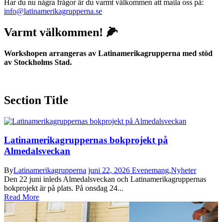
Har du nu några frågor är du varmt välkommen att maila oss på:
info@latinamerikagrupperna.se
Varmt välkommen! 🌽
Workshopen arrangeras av Latinamerikagrupperna med stöd
av Stockholms Stad.
Section Title
Latinamerikagruppernas bokprojekt på
Almedalsveckan
By
Latinamerikagrupperna
juni 22, 2026
Evenemang
,
Nyheter
Den 22 juni inleds Almedalsveckan och Latinamerikagruppernas
bokprojekt är på plats. På onsdag 24...
Read More