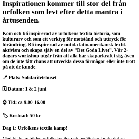
Inspirationen kommer till stor del från
urfolken som levt efter detta mantra i
årtusenden.
Kom och bli inspirerad av urfolkens textila historia, som
kulturarv och som ett verktyg för motstånd och uttryck för
förändring. Bli inspirerad av nutida latinamerikansk textil-
aktivism och skapa själv en del av ”Det Goda Livet”. Vår 2-
dagars workshop utgår från att alla har skaparkraft i sig, även
om de inte fått chans att utveckla dessa förmågor eller inte trott
på att de kunde.
📍 Plats: Solidaritetshuset
🗓️ Datum: 1 & 2 juni
⌚️ Tid: ca 9.00-16.00
🏷️ Kostnad: 50 kr
Dag 1: Urfolkens textila kamp!
Med hjälp av bilder, urfolkstextiler och berättelser tar du del av