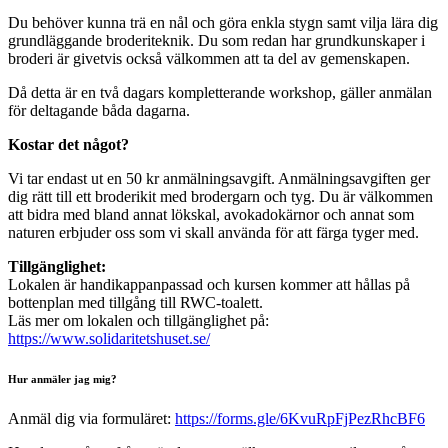
Du behöver kunna trä en nål och göra enkla stygn samt vilja lära dig
grundläggande broderiteknik. Du som redan har grundkunskaper i
broderi är givetvis också välkommen att ta del av gemenskapen.
Då detta är en två dagars kompletterande workshop, gäller anmälan
för deltagande båda dagarna.
Kostar det något?
Vi tar endast ut en 50 kr anmälningsavgift. Anmälningsavgiften ger
dig rätt till ett broderikit med brodergarn och tyg. Du är välkommen
att bidra med bland annat lökskal, avokadokärnor och annat som
naturen erbjuder oss som vi skall använda för att färga tyger med.
Tillgänglighet:
Lokalen är handikappanpassad och kursen kommer att hållas på
bottenplan med tillgång till RWC-toalett.
Läs mer om lokalen och tillgänglighet på:
https://www.solidaritetshuset.se/
Hur anmäler jag mig?
Anmäl dig via formuläret:
https://forms.gle/6KvuRpFjPezRhcBF6