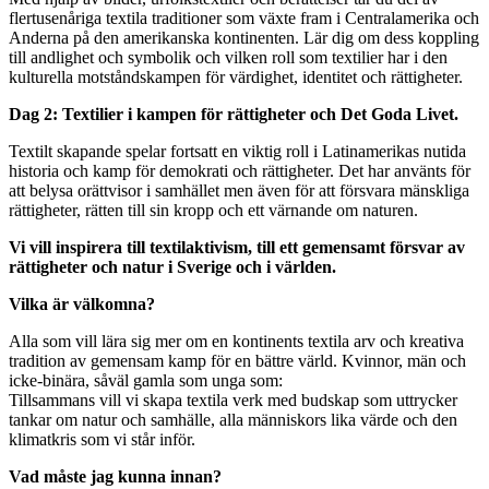
flertusenåriga textila traditioner som växte fram i Centralamerika och
Anderna på den amerikanska kontinenten. Lär dig om dess koppling
till andlighet och symbolik och vilken roll som textilier har i den
kulturella motståndskampen för värdighet, identitet och rättigheter.
Dag 2: Textilier i kampen för rättigheter och Det Goda Livet.
Textilt skapande spelar fortsatt en viktig roll i Latinamerikas nutida
historia och kamp för demokrati och rättigheter. Det har använts för
att belysa orättvisor i samhället men även för att försvara mänskliga
rättigheter, rätten till sin kropp och ett värnande om naturen.
Vi vill inspirera till textilaktivism, till ett gemensamt försvar av
rättigheter och natur i Sverige och i världen.
Vilka är välkomna?
Alla som vill lära sig mer om en kontinents textila arv och kreativa
tradition av gemensam kamp för en bättre värld. Kvinnor, män och
icke-binära, såväl gamla som unga som:
Tillsammans vill vi skapa textila verk med budskap som uttrycker
tankar om natur och samhälle, alla människors lika värde och den
klimatkris som vi står inför.
Vad måste jag kunna innan?