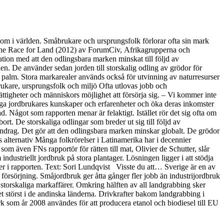
tom i världen. Småbrukare och ursprungsfolk förlorar ofta sin mark
n The Race for Land (2012) av ForumCiv, Afrikagrupperna och
tion med att den odlingsbara marken minskat till följd av
rken. De använder sedan jorden till storskalig odling av grödor för
h palm. Stora markarealer används också för utvinning av naturresurser
brukare, ursprungsfolk och miljö Ofta utlovas jobb och
ttigheter och människors möjlighet att försörja sig. – Vi kommer inte
liga jordbrukares kunskaper och erfarenheter och öka deras inkomster
. Något som rapporten menar är felaktigt. Istället rör det sig ofta om
t. De storskaliga odlingar som breder ut sig till följd av
ndrag. Det gör att den odlingsbara marken minskar globalt. De grödor
 alternativ Många folkrörelser i Latinamerika har i decennier
om även FNs rapportör för rätten till mat, Olivier de Schutter, slår
ndustriellt jordbruk på stora plantager. Lösningen ligger i att stödja
er i rapporten. Text: Sori Lundqvist Visste du att… Sverige är en av
 försörjning. Småjordbruk ger åtta gånger fler jobb än industrijordbruk
 storskaliga markaffärer. Omkring hälften av all landgrabbing sker
et störst i de andinska länderna. Drivkrafter bakom landgrabbing i
 som år 2008 användes för att producera etanol och biodiesel till EU