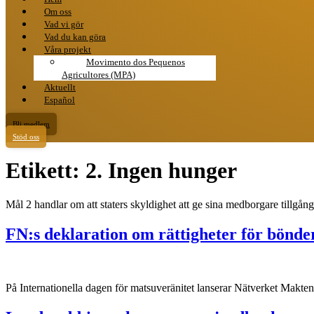
Om oss
Vad vi gör
Vad du kan göra
Våra projekt
Movimento dos Pequenos
Agricultores (MPA)
Aktuellt
Español
Bli medlem
Stöd oss
Etikett:
2. Ingen hunger
Mål 2 handlar om att staters skyldighet att ge sina medborgare tillgång
FN:s deklaration om rättigheter för bönde
På Internationella dagen för matsuveränitet lanserar Nätverket Makt