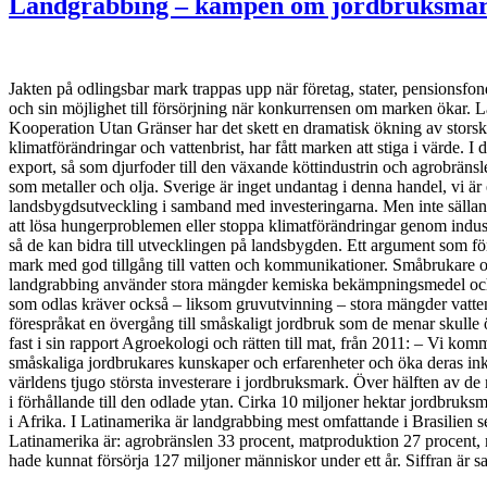
Landgrabbing – kampen om jordbruksma
Jakten på odlingsbar mark trappas upp när företag, stater, pensionsfo
och sin möjlighet till försörjning när konkurrensen om marken ökar.
Kooperation Utan Gränser har det skett en dramatisk ökning av storska
klimatförändringar och vattenbrist, har fått marken att stiga i värde. I
export, så som djurfoder till den växande köttindustrin och agrobräns
som metaller och olja. Sverige är inget undantag i denna handel, vi är
landsbygdsutveckling i samband med investeringarna. Men inte sällan f
att lösa hungerproblemen eller stoppa klimatförändringar genom indust
så de kan bidra till utvecklingen på landsbygden. Ett argument som för
mark med god tillgång till vatten och kommunikationer. Småbrukare och
landgrabbing använder stora mängder kemiska bekämpningsmedel och gö
som odlas kräver också – liksom gruvutvinning – stora mängder vatten,
förespråkat en övergång till småskaligt jordbruk som de menar skulle ö
fast i sin rapport Agroekologi och rätten till mat, från 2011: – Vi kom
småskaliga jordbrukares kunskaper och erfarenheter och öka deras inko
världens tjugo största investerare i jordbruksmark. Över hälften av de
i förhållande till den odlade ytan. Cirka 10 miljoner hektar jordbruks
i Afrika. I Latinamerika är landgrabbing mest omfattande i Brasilien s
Latinamerika är: agrobränslen 33 procent, matproduktion 27 procent, 
hade kunnat försörja 127 miljoner människor under ett år. Siffran är s