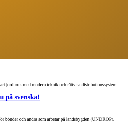
llbart jordbruk med modern teknik och rättvisa distributionssystem.
u på svenska!
ter för bönder och andra som arbetar på landsbygden (UNDROP).