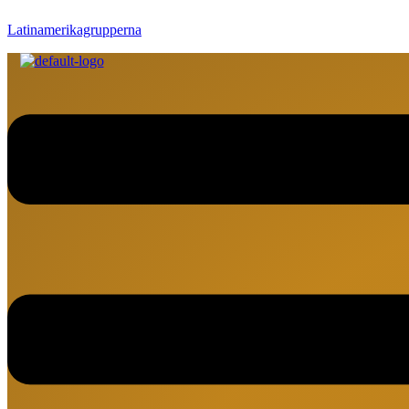
Latinamerikagrupperna
Meny