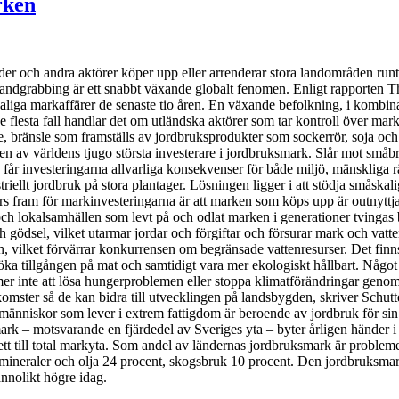
rken
nder och andra aktörer köper upp eller arrenderar stora landområden run
 Landgrabbing är ett snabbt växande globalt fenomen. Enligt rapporte
liga markaffärer de senaste tio åren. En växande befolkning, i kombina
 de flesta fall handlar det om utländska aktörer som tar kontroll över ma
le, bränsle som framställs av jordbruksprodukter som sockerrör, soja oc
 en av världens tjugo största investerare i jordbruksmark. Slår mot små
år investeringarna allvarliga konsekvenser för både miljö, mänskliga rä
riellt jordbruk på stora plantager. Lösningen ligger i att stödja småska
s fram för markinvesteringarna är att marken som köps upp är outnyttjad
 lokalsamhällen som levt på och odlat marken i generationer tvingas bor
dsel, vilket utarmar jordar och förgiftar och försurar mark och vatte
 vilket förvärrar konkurrensen om begränsade vattenresurser. Det finns
ka tillgången på mat och samtidigt vara mer ekologiskt hållbart. Något s
mer inte att lösa hungerproblemen eller stoppa klimatförändringar genom i
mster så de kan bidra till utvecklingen på landsbygden, skriver Schutt
 människor som lever i extrem fattigdom är beroende av jordbruk för sin
mark – motsvarande en fjärdedel av Sveriges yta – byter årligen händer i
ett till total markyta. Som andel av ländernas jordbruksmark är problem
mineraler och olja 24 procent, skogsbruk 10 procent. Den jordbruksmark
annolikt högre idag.