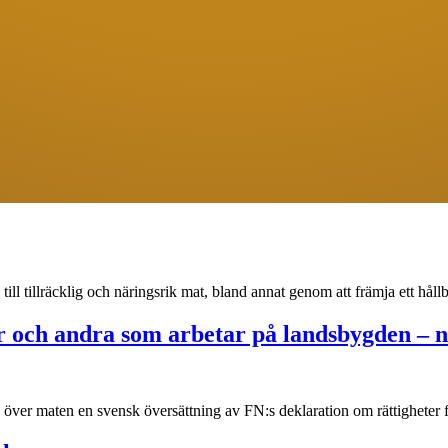
 till tillräcklig och näringsrik mat, bland annat genom att främja ett hå
r och andra som arbetar på landsbygden – n
en över maten en svensk översättning av FN:s deklaration om rättighe