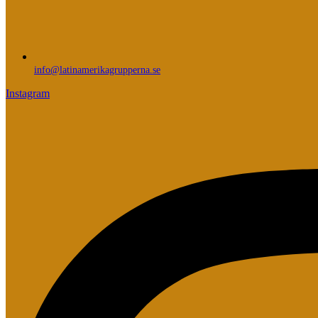
info@latinamerikagrupperna.se
Instagram