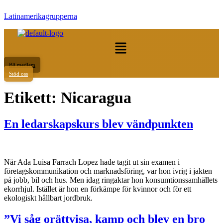
Latinamerikagrupperna
Meny
Bli medlem
Stöd oss
Etikett:
Nicaragua
En ledarskapskurs blev vändpunkten
När Ada Luisa Farrach Lopez hade tagit ut sin examen i
företagskommunikation och marknadsföring, var hon ivrig i jakten
på jobb, bil och hus. Men idag ringaktar hon konsumtionssamhällets
ekorrhjul. Istället är hon en förkämpe för kvinnor och för ett
ekologiskt hållbart jordbruk.
”Vi såg orättvisa, kamp och blev en bro