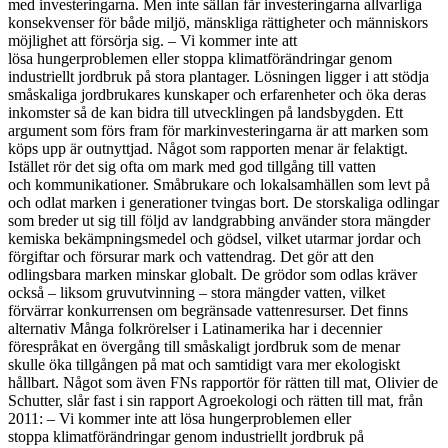
med investeringarna. Men inte sällan får investeringarna allvarliga
konsekvenser för både miljö, mänskliga rättigheter och människors
möjlighet att försörja sig. – Vi kommer inte att
lösa hungerproblemen eller stoppa klimatförändringar genom
industriellt jordbruk på stora plantager. Lösningen ligger i att stödja
småskaliga jordbrukares kunskaper och erfarenheter och öka deras
inkomster så de kan bidra till utvecklingen på landsbygden. Ett
argument som förs fram för markinvesteringarna är att marken som
köps upp är outnyttjad. Något som rapporten menar är felaktigt.
Istället rör det sig ofta om mark med god tillgång till vatten
och kommunikationer. Småbrukare och lokalsamhällen som levt på
och odlat marken i generationer tvingas bort. De storskaliga odlingar
som breder ut sig till följd av landgrabbing använder stora mängder
kemiska bekämpningsmedel och gödsel, vilket utarmar jordar och
förgiftar och försurar mark och vattendrag. Det gör att den
odlingsbara marken minskar globalt. De grödor som odlas kräver
också – liksom gruvutvinning – stora mängder vatten, vilket
förvärrar konkurrensen om begränsade vattenresurser. Det finns
alternativ Många folkrörelser i Latinamerika har i decennier
förespråkat en övergång till småskaligt jordbruk som de menar
skulle öka tillgången på mat och samtidigt vara mer ekologiskt
hållbart. Något som även FNs rapportör för rätten till mat, Olivier de
Schutter, slår fast i sin rapport Agroekologi och rätten till mat, från
2011: – Vi kommer inte att lösa hungerproblemen eller
stoppa klimatförändringar genom industriellt jordbruk på