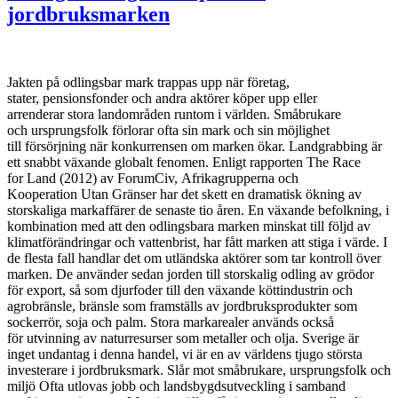
jordbruksmarken
Jakten på odlingsbar mark trappas upp när företag,
stater, pensionsfonder och andra aktörer köper upp eller
arrenderar stora landområden runtom i världen. Småbrukare
och ursprungsfolk förlorar ofta sin mark och sin möjlighet
till försörjning när konkurrensen om marken ökar. Landgrabbing är
ett snabbt växande globalt fenomen. Enligt rapporten The Race
for Land (2012) av ForumCiv, Afrikagrupperna och
Kooperation Utan Gränser har det skett en dramatisk ökning av
storskaliga markaffärer de senaste tio åren. En växande befolkning, i
kombination med att den odlingsbara marken minskat till följd av
klimatförändringar och vattenbrist, har fått marken att stiga i värde. I
de flesta fall handlar det om utländska aktörer som tar kontroll över
marken. De använder sedan jorden till storskalig odling av grödor
för export, så som djurfoder till den växande köttindustrin och
agrobränsle, bränsle som framställs av jordbruksprodukter som
sockerrör, soja och palm. Stora markarealer används också
för utvinning av naturresurser som metaller och olja. Sverige är
inget undantag i denna handel, vi är en av världens tjugo största
investerare i jordbruksmark. Slår mot småbrukare, ursprungsfolk och
miljö Ofta utlovas jobb och landsbygdsutveckling i samband