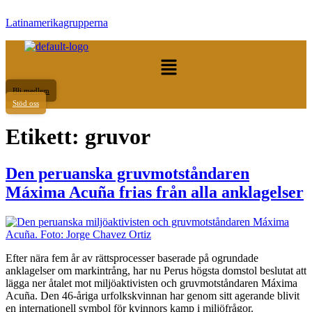
Latinamerikagrupperna
Meny
Bli medlem
Stöd oss
Etikett:
gruvor
Den peruanska gruvmotståndaren
Máxima Acuña frias från alla anklagelser
Efter nära fem år av rättsprocesser baserade på ogrundade
anklagelser om markintrång, har nu Perus högsta domstol beslutat att
lägga ner åtalet mot miljöaktivisten och gruvmotståndaren Máxima
Acuña. Den 46-åriga urfolkskvinnan har genom sitt agerande blivit
en internationell symbol för kvinnors kamp i miljöfrågor.