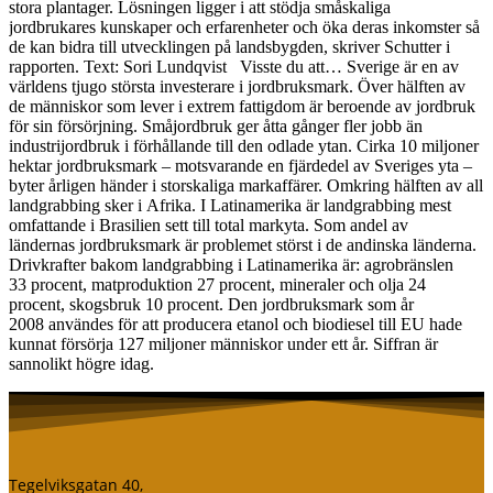
stora plantager. Lösningen ligger i att stödja småskaliga
jordbrukares kunskaper och erfarenheter och öka deras inkomster så
de kan bidra till utvecklingen på landsbygden, skriver Schutter i
rapporten. Text: Sori Lundqvist Visste du att… Sverige är en av
världens tjugo största investerare i jordbruksmark. Över hälften av
de människor som lever i extrem fattigdom är beroende av jordbruk
för sin försörjning. Småjordbruk ger åtta gånger fler jobb än
industrijordbruk i förhållande till den odlade ytan. Cirka 10 miljoner
hektar jordbruksmark – motsvarande en fjärdedel av Sveriges yta –
byter årligen händer i storskaliga markaffärer. Omkring hälften av all
landgrabbing sker i Afrika. I Latinamerika är landgrabbing mest
omfattande i Brasilien sett till total markyta. Som andel av
ländernas jordbruksmark är problemet störst i de andinska länderna.
Drivkrafter bakom landgrabbing i Latinamerika är: agrobränslen
33 procent, matproduktion 27 procent, mineraler och olja 24
procent, skogsbruk 10 procent. Den jordbruksmark som år
2008 användes för att producera etanol och biodiesel till EU hade
kunnat försörja 127 miljoner människor under ett år. Siffran är
sannolikt högre idag.
Tegelviksgatan 40,