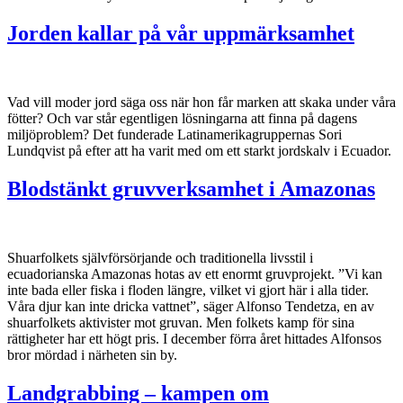
Jorden kallar på vår uppmärksamhet
Vad vill moder jord säga oss när hon får marken att skaka under våra
fötter? Och var står egentligen lösningarna att finna på dagens
miljöproblem? Det funderade Latinamerikagruppernas Sori
Lundqvist på efter att ha varit med om ett starkt jordskalv i Ecuador.
Blodstänkt gruvverksamhet i Amazonas
Shuarfolkets självförsörjande och traditionella livsstil i
ecuadorianska Amazonas hotas av ett enormt gruvprojekt. ”Vi kan
inte bada eller fiska i floden längre, vilket vi gjort här i alla tider.
Våra djur kan inte dricka vattnet”, säger Alfonso Tendetza, en av
shuarfolkets aktivister mot gruvan. Men folkets kamp för sina
rättigheter har ett högt pris. I december förra året hittades Alfonsos
bror mördad i närheten sin by.
Landgrabbing – kampen om