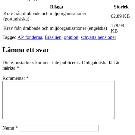
Bilaga
Storlek
Krav från drabbade och miljöorganisationer
62.89 KB
(portugisiska)
178.99
Krav från drabbade och miljöorganisationer (engelska)
KB
Tagged
AP-fonderna
,
Brasilien
,
opinion
,
schyssta pensioner
Lämna ett svar
Din e-postadress kommer inte publiceras.
Obligatoriska fält är
märkta
*
Kommentar
*
Namn
*