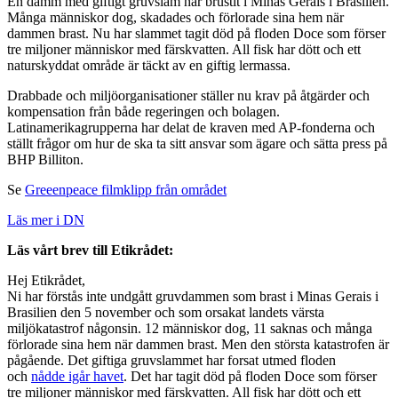
En damm med giftigt gruvslam har brustit i Minas Gerais i Brasilien.
Många människor dog, skadades och förlorade sina hem när
dammen brast. Nu har slammet tagit död på floden Doce som förser
tre miljoner människor med färskvatten. All fisk har dött och ett
naturskyddat område är täckt av en giftig lermassa.
Drabbade och miljöorganisationer ställer nu krav på åtgärder och
kompensation från både regeringen och bolagen.
Latinamerikagrupperna har delat de kraven med AP-fonderna och
ställt frågor om hur de ska ta sitt ansvar som ägare och sätta press på
BHP Billiton.
Se
Greeenpeace filmklipp från området
Läs mer i DN
Läs vårt brev till Etikrådet:
Hej Etikrådet,
Ni har förstås inte undgått gruvdammen som brast i Minas Gerais i
Brasilien den 5 november och som orsakat landets värsta
miljökatastrof någonsin. 12 människor dog, 11 saknas och många
förlorade sina hem när dammen brast. Men den största katastrofen är
pågående. Det giftiga gruvslammet har forsat utmed floden
och
nådde igår havet
. Det har tagit död på floden Doce som förser
tre miljoner människor med färskvatten. All fisk har dött och ett