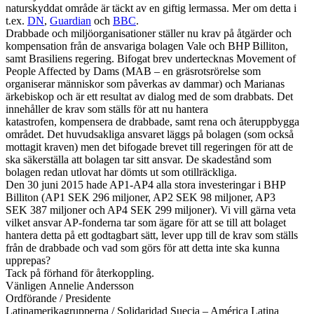
naturskyddat område är täckt av en giftig lermassa. Mer om detta i
t.ex.
DN
,
Guardian
och
BBC
.
Drabbade och miljöorganisationer ställer nu krav på åtgärder och
kompensation från de ansvariga bolagen Vale och BHP Billiton,
samt Brasiliens regering. Bifogat brev undertecknas Movement of
People Affected by Dams (MAB – en gräsrotsrörelse som
organiserar människor som påverkas av dammar) och Marianas
ärkebiskop och är ett resultat av dialog med de som drabbats. Det
innehåller de krav som ställs för att nu hantera
katastrofen, kompensera de drabbade, samt rena och återuppbygga
området. Det huvudsakliga ansvaret läggs på bolagen (som också
mottagit kraven) men det bifogade brevet till regeringen för att de
ska säkerställa att bolagen tar sitt ansvar. De skadestånd som
bolagen redan utlovat har dömts ut som otillräckliga.
Den 30 juni 2015 hade AP1-AP4 alla stora investeringar i BHP
Billiton (AP1 SEK 296 miljoner, AP2 SEK 98 miljoner, AP3
SEK 387 miljoner och AP4 SEK 299 miljoner). Vi vill gärna veta
vilket ansvar AP-fonderna tar som ägare för att se till att bolaget
hantera detta på ett godtagbart sätt, lever upp till de krav som ställs
från de drabbade och vad som görs för att detta inte ska kunna
upprepas?
Tack på förhand för återkoppling.
Vänligen Annelie Andersson
Ordförande / Presidente
Latinamerikagrupperna / Solidaridad Suecia – América Latina