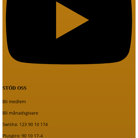
STÖD OSS
Bli medlem
Bli månadsgivare
Swisha: 123 90 10 174
Plusgiro: 90 10 17-4