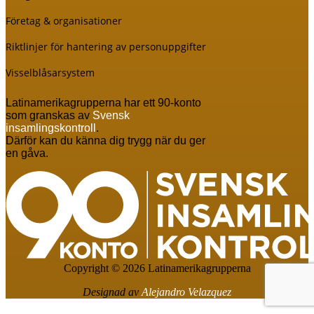
Företag & organisationer
Riktlinjer för hantering av personuppgifter
Visselblåsarsystem
Latinamerikagrupperna har ett 90-konto
som granskas av
Svensk
insamlingskontroll
.
Därför kan du känna dig trygg när du ger
en gåva.
Copyright © 2026 Latinamerikagrupperna
Designad av
Alejandro Velazquez