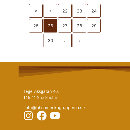
«
‹
22
23
24
25
26
27
28
29
30
›
»
Tegelviksgatan 40,
116 41 Stockholm
info@latinamerikagrupperna.se