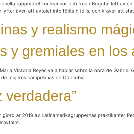
onella toppmötet för kvinnor och fred i Bogotá, lett av en k
ter även att avtalet inte följts hittills, och kräver att state
sinas y realismo mági
cas y gremiales en los
Maria Victoria Reyes va a hablar sobre la obra de Gabriel 
as de mujeres campesinas de Colombia.
z verdadera”
är gjord år 2019 av Latinamerikagruppernas praktikanter Pe
savtalet.