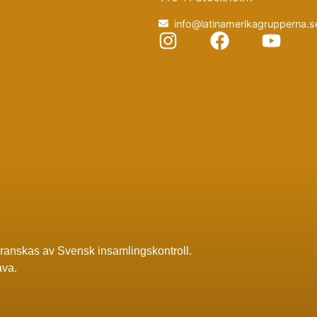
info@latinamerikagrupperna.s
granskas av
Svensk insamlingskontroll
.
åva.