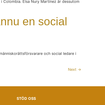
 i Colombia. Elsa Nury Martínez är dessutom
ännu en social
nniskorättsförsvarare och social ledare i
Next
→
STÖD OSS