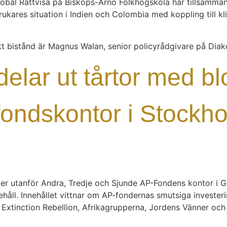
lobal Rättvisa på Biskops-Arnö Folkhögskola har tillsam
ares situation i Indien och Colombia med koppling till kl
kt bistånd är Magnus Walan, senior policyrådgivare på Diak
delar ut tårtor med blo
-fondskontor i Stockh
ster utanför Andra, Tredje och Sjunde AP-Fondens kontor i 
nnehåll. Innehållet vittnar om AP-fondernas smutsiga invest
 Extinction Rebellion, Afrikagrupperna, Jordens Vänner och