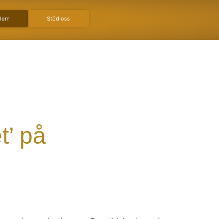
dlem
Stöd oss
t’ på