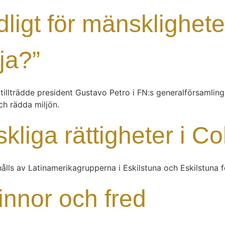
ligt för mänsklighete
lja?”
lträdde president Gustavo Petro i FN:s generalförsamling. 
ch rädda miljön.
liga rättigheter i C
ålls av Latinamerikagrupperna i Eskilstuna och Eskilstuna 
innor och fred