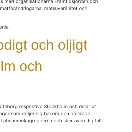
mans med organisationerna Framtidsjorden och
imatförändringarna, matsuveränitet och
onia.
digt och oljigt
olm och
Göteborg respektive Stockholm och delar ut
eringar som döljer sig bakom den polerade
 Latinamerikagrupperna och sker även digitalt