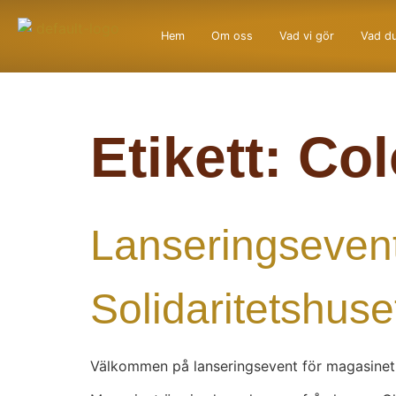
Hem
Om oss
Vad vi gör
Vad du
Etikett:
Col
Lanseringsevent
Solidaritetshuse
Välkommen på lanseringsevent för magasinet ’R