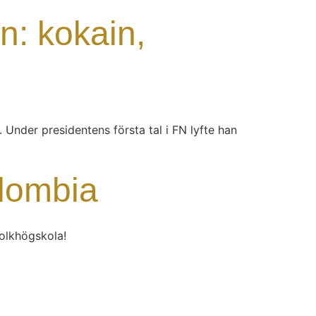
n: kokain,
Under presidentens första tal i FN lyfte han
olombia
folkhögskola!