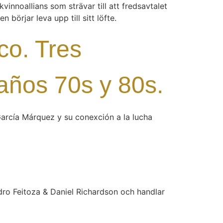
vinnoallians som strävar till att fredsavtalet
n börjar leva upp till sitt löfte.
co. Tres
 años 70s y 80s.
García Márquez y su conexción a la lucha
dro Feitoza & Daniel Richardson och handlar